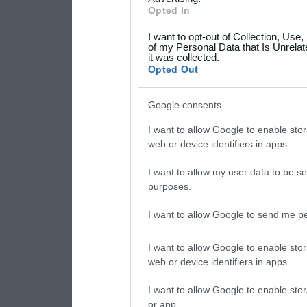
not limited to your visit o
Opted In
grant or deny consent to Go
I want to opt-out of Collection, Use
your data for below specif
of my Personal Data that Is Unrelat
it was collected.
consent section.
Opted Out
Google consents
I want to allow Google to enable stor
web or device identifiers in apps.
I want to allow my user data to be se
purposes.
I want to allow Google to send me pe
I want to allow Google to enable stor
web or device identifiers in apps.
I want to allow Google to enable stor
or app.