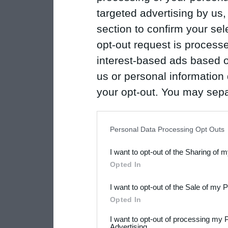
targeted advertising by us
section to confirm your sel
opt-out request is proces
interest-based ads based o
us or personal information d
your opt-out. You may separ
disclosure of your personal
IAB’s list of downstream pa
Personal Data Processing Opt Outs
also be disclosed by us to 
I want to opt-out of the Sharing of 
Downstream Participants
th
Opted In
third parties.
I want to opt-out of the Sale of my 
Please note that this web
Opted In
services and may gather an
I want to opt-out of processing my 
Advertising.