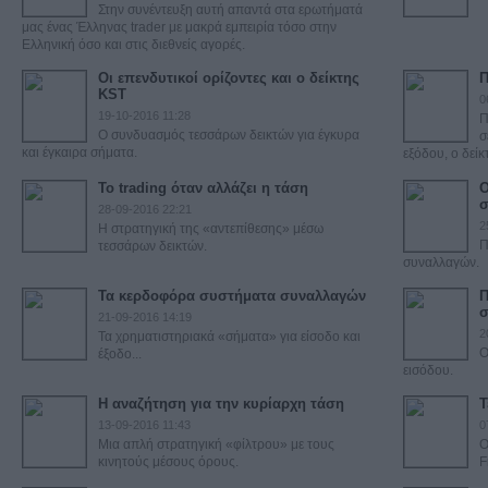
Στην συνέντευξη αυτή απαντά στα ερωτήματά
μας ένας Έλληνας trader με μακρά εμπειρία τόσο στην
Ελληνική όσο και στις διεθνείς αγορές.
Οι επενδυτικοί ορίζοντες και ο δείκτης
Π
KST
0
19-10-2016 11:28
Π
O συνδυασμός τεσσάρων δεικτών για έγκυρα
σ
και έγκαιρα σήματα.
εξόδου, ο δείκ
Το trading όταν αλλάζει η τάση
O
σ
28-09-2016 22:21
2
Η στρατηγική της «αντεπίθεσης» μέσω
Π
τεσσάρων δεικτών.
συναλλαγών.
Τα κερδοφόρα συστήματα συναλλαγών
Π
σ
21-09-2016 14:19
2
Τα χρηματιστηριακά «σήματα» για είσοδο και
Ο
έξοδο...
εισόδου.
Η αναζήτηση για την κυρίαρχη τάση
Τ
13-09-2016 11:43
0
Μια απλή στρατηγική «φίλτρου» με τους
Ο
κινητούς μέσους όρους.
F