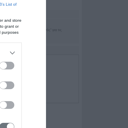
B’s List of
sset Μanagement
er and store
TRADEofficer
to grant or
Η εφαρμογή “πλοηγός” για τις
ed purposes
χρηματαγορές
IDEO
Επιλεγμένο Video