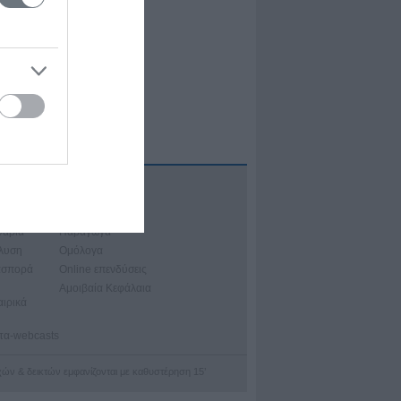
Α
ιακά Μαθήματα
νάρια
Παράγωγα
άλυση
Ομόλογα
ασπορά
Online επενδύσεις
Αμοιβαία Κεφάλαια
αιρικά
ατα-webcasts
οχών & δεικτών εμφανίζονται με καθυστέρηση 15’