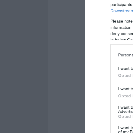
participants
Downstream 
Please note
information 
deny consent
in below Go
Persona
I want t
Opted 
I want t
Opted 
I want 
Advertis
Opted 
I want t
of my P