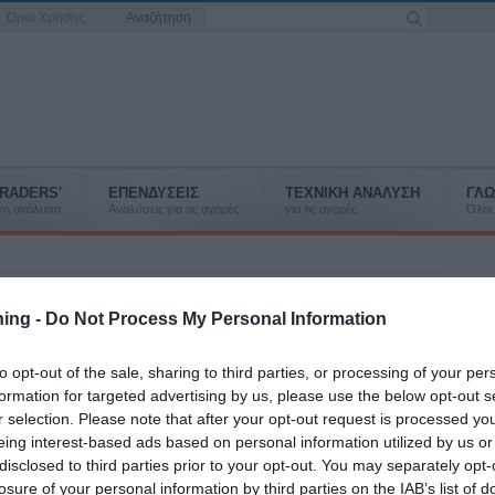
Όροι Χρήσης
Αναζήτηση
RADERS'
ΕΠΕΝΔΥΣΕΙΣ
ΤΕΧΝΙΚΗ ΑΝΑΛΥΣΗ
ΓΛΩ
ένη ανάλυση
Αναλύσεις για τις αγορές
για τις αγορές
Όλοι 
ning -
Do Not Process My Personal Information
K
L
M
N
O
P
Q
R
S
T
U
V
W
X
Y
Z
to opt-out of the sale, sharing to third parties, or processing of your per
Κ
Λ
Μ
Ν
Ξ
Ο
Π
Ρ
Σ
Τ
Υ
Φ
Χ
Ψ
Ω
formation for targeted advertising by us, please use the below opt-out s
r selection. Please note that after your opt-out request is processed y
το αρχικό γράμμα από το μενού
eing interest-based ads based on personal information utilized by us or
disclosed to third parties prior to your opt-out. You may separately opt-
losure of your personal information by third parties on the IAB’s list of