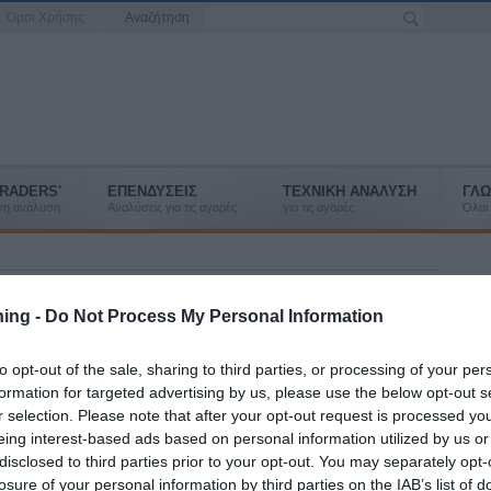
Όροι Χρήσης
Αναζήτηση
RADERS'
ΕΠΕΝΔΥΣΕΙΣ
ΤΕΧΝΙΚΗ ΑΝΑΛΥΣΗ
ΓΛΩ
ένη ανάλυση
Αναλύσεις για τις αγορές
για τις αγορές
Όλοι 
ning -
Do Not Process My Personal Information
K
L
M
N
O
P
Q
R
S
T
U
V
W
X
Y
Z
to opt-out of the sale, sharing to third parties, or processing of your per
Κ
Λ
Μ
Ν
Ξ
Ο
Π
Ρ
Σ
Τ
Υ
Φ
Χ
Ψ
Ω
formation for targeted advertising by us, please use the below opt-out s
r selection. Please note that after your opt-out request is processed y
ν όροι για το επιλεγμένο γράμμα
eing interest-based ads based on personal information utilized by us or
disclosed to third parties prior to your opt-out. You may separately opt-
losure of your personal information by third parties on the IAB’s list of