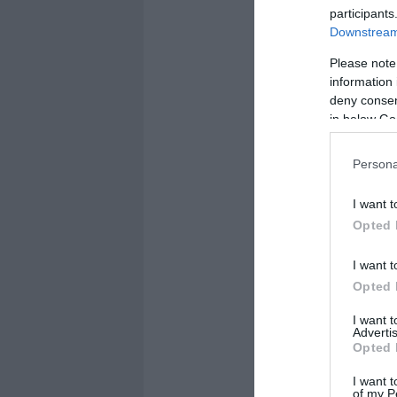
participants
Downstream 
Please note
information 
deny consent
in below Go
Persona
I want t
Opted 
I want t
Opted 
I want 
Advertis
Opted 
I want t
of my P