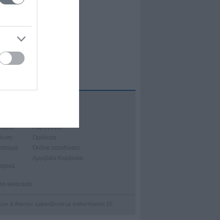
Α
ιακά Μαθήματα
νάρια
Παράγωγα
άλυση
Ομόλογα
ασπορά
Online επενδύσεις
Αμοιβαία Κεφάλαια
αιρικά
ατα-webcasts
οχών & δεικτών εμφανίζονται με καθυστέρηση 15’