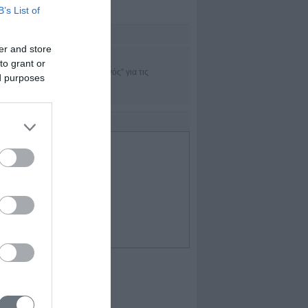
B’s List of
sset Μanagement
er and store
TRADEofficer
to grant or
Η εφαρμογή “πλοηγός” για τις
ed purposes
χρηματαγορές
IDEO
Επιλεγμένο Video