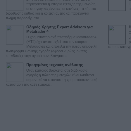
περιγράφεται η ιστορία εξέλιξης της θεωρίας,
F
οι εισαγωγικές έννοιες, οι κανόνες, τα κύματα
α
διόρθωσης καθώς και η κριτική αυτής και παρέχονται
πλήρη παραδείγματα.
Οδηγός Χρήσης Expert Advisors για
Η
Metatrader 4
Ο
Η χρηματιστηριακή πλατφόρμα Metatrader 4
μ
(ΜΤ4) έχει αναπτυχθεί από την εταιρεία
φ
Metaquotes και αποτελεί την πλέον δημοφιλή
οποίος καταγρά
πλατφόρμα λιανικής αγοράς (αφορά κυρίως ιδιώτες
επενδυτές) στην αγορά συναλλάγματος.
Προηγμένες τεχνικές ανάλυσης
Όταν κάποιος βρίσκεται στη διαδικασία
αγοράς ή πώλησης μετοχών, είναι ιδιαίτερα
σημαντικό να κατανοεί τη χρηματοοικονομική
κατάσταση της κάθε εταιρίας.