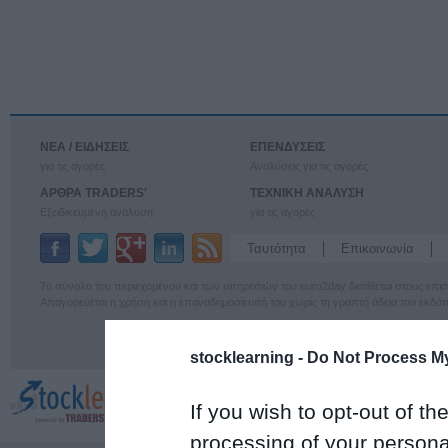
ΝΕΑ / ΕΙΔΗΣΕΙΣ
ΕΠΕΝΔΥΣΕΙΣ
για τις αγορές
Αναλύσεις για τις αγορές
ΑΡΘΡΑ TRADERS'
ΤΕΧΝΙΚΗ ΑΝΑΛΥΣΗ
Εξειδικευμένη ανάλυση
για τις αγορές
Ταυτότητα
Επικοινωνία
Το σύνολο του περιεχομένου και των υπηρεσιών του euro2day διατίθεται στους επ
Απαγορεύεται η χρήση και η επαναδημοσίευσή του χωρίς τη γραπτή άδεια του εκδότ
stocklearning -
Do Not Process My
If you wish to opt-out of the
processing of your personal