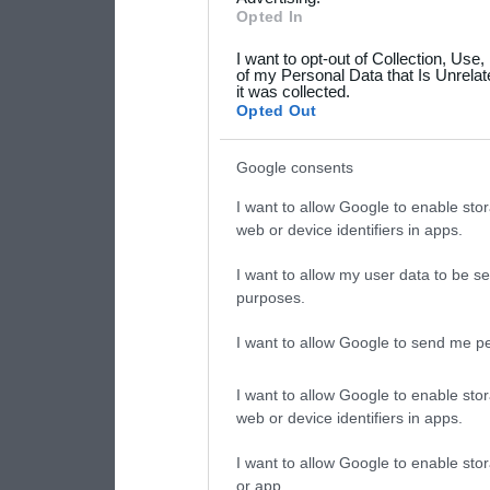
not limited to your visit o
Opted In
grant or deny consent to Go
I want to opt-out of Collection, Use
your data for below specif
of my Personal Data that Is Unrelat
it was collected.
consent section.
Opted Out
Google consents
I want to allow Google to enable stor
web or device identifiers in apps.
I want to allow my user data to be se
purposes.
I want to allow Google to send me pe
I want to allow Google to enable stor
web or device identifiers in apps.
I want to allow Google to enable stor
or app.