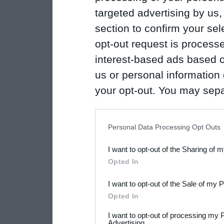
targeted advertising by us
section to confirm your sel
opt-out request is proces
interest-based ads based o
us or personal information d
your opt-out. You may separ
disclosure of your personal
IAB’s list of downstream pa
Personal Data Processing Opt Outs
also be disclosed by us to 
I want to opt-out of the Sharing of 
Downstream Participants
th
Opted In
third parties.
I want to opt-out of the Sale of my 
Please note that this web
Opted In
services and may gather an
I want to opt-out of processing my 
Advertising.