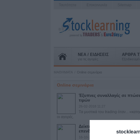
Ταυτότητα
Επικοινωνία
Sitemap
ΝΕΑ / ΕΙΔΗΣΕΙΣ
ΑΡΘΡΑ T
για τις αγορές
Εξειδικευμ
ΜΑΘΗΜΑΤΑ
Online σεμινάρια
Online σεμινάρια
Έξυπνες συναλλαγές σε πτώσε
τιμών
26-02-2018 11:27
Tα μυστικά του trading όταν... «κατ
οι αγορές.
Δείκτες για... προχωρημένους
επενδυτές
stocklear
16-10-2017 22:04