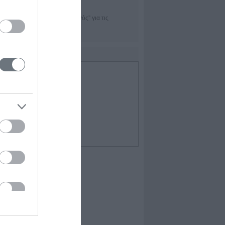
TRADEofficer
Η εφαρμογή “πλοηγός” για τις
χρηματαγορές
IDEO
Επιλεγμένο Video