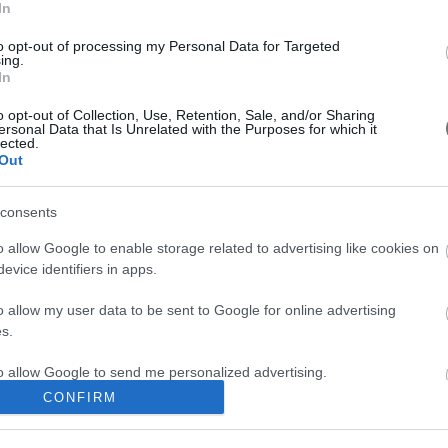
ορίζοντα για την αγορά των ΗΠΑ.
In
τεχνική
Η ανάλυση τάσης με κινητούς μέσους
to opt-out of processing my Personal Data for Targeted
όρους
ing.
08-03-2017 22:26
In
ίδες οι
Τι πρέπει να γνωρίζουν οι επενδυτές. Πώς να
αποφεύγουν τις παγίδες.
V
o opt-out of Collection, Use, Retention, Sale, and/or Sharing
ersonal Data that Is Unrelated with the Purposes for which it
ου...
Νέα υψηλά για τις μετοχές στον
lected.
ορίζοντα
Out
28-02-2017 14:53
ές της στα
Δώδεκα καλοί λόγοι για να συνεχίσει η ανοδική
τάση στις χρηματαγορές.
consents
Γιατί τα χρηματιστήρια έχουν... μνήμη
o allow Google to enable storage related to advertising like cookies on
15-02-2017 22:20
evice identifiers in apps.
Συνέντευξη του Κωνσταντίνου Βέργου. Οι
νδυτές. Τα
μύθοι για το trading και το... φίλτρο στις
απώλειες.
o allow my user data to be sent to Google for online advertising
s.
4
5
6
7
Επόμενη »
to allow Google to send me personalized advertising.
CONFIRM
o allow Google to enable storage related to analytics like cookies on
evice identifiers in apps.