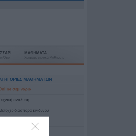
ΣΣΑΡΙ
ΜΑΘΗΜΑΤΑ
οι Όροι
Χρηματιστηριακά Μαθήματα
ΑΤΗΓΟΡΙΕΣ ΜΑΘΗΜΑΤΩΝ
Online σεμινάρια
Τεχνική ανάλυση
Μετοχές-διασπορά κινδύνου
IPOs και Εταιρικά γεγονότα
Ειδικά θέματα-webcasts