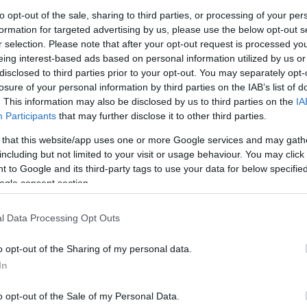
«δημοφιλούς» ταλαντωτή.
to opt-out of the sale, sharing to third parties, or processing of your per
ς.
formation for targeted advertising by us, please use the below opt-out s
S. Goldstein: Οι καλοί επενδυτές
r selection. Please note that after your opt-out request is processed y
αποδέχονται το ρίσκο
eing interest-based ads based on personal information utilized by us or
24-06-2017 17:19
 επιτυχία
disclosed to third parties prior to your opt-out. You may separately opt-
Συμβουλές σε αρχάριους για trading από έναν
«γκουρού» των αγορών.
losure of your personal information by third parties on the IAB’s list of
. This information may also be disclosed by us to third parties on the
IA
rading
Χρηματιστήριο: Τα στοιχήματα του
Participants
that may further disclose it to other third parties.
2017
07-05-2017 18:41
ς των
 that this website/app uses one or more Google services and may gath
Τα δεδομένα για τις ελληνικές μετοχές και η
Πώς
εικόνα στις αγορές του εξωτερικού.. Οι αποτιμήσεις των και
including but not limited to your visit or usage behaviour. You may click 
ο ειδικός ρόλος των τραπεζών.
 to Google and its third-party tags to use your data for below specifi
ogle consent section.
ρδοφόρο
Στρατηγικές εκτέλεσης συναλλαγών
από έναν... γκουρού
28-03-2017 10:18
l Data Processing Opt Outs
ει ένας
Τα μυστικά του trading μέσω ειδικά
ερα και...
σχεδιασμένων συστημάτων.
o opt-out of the Sharing of my personal data.
εψης
Οι πλατφόρμες προσομοίωσης για
In
trading
21-03-2017 16:06
λλαγών
A
o opt-out of the Sale of my Personal Data.
Εκπαίδευση στις συναλλαγές με ημερήσιο
1ο μέρος