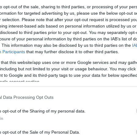
to opt-out of the sale, sharing to third parties, or processing of your per
4
5
6
7
...
Επόμενη »
formation for targeted advertising by us, please use the below opt-out s
r selection. Please note that after your opt-out request is processed y
eing interest-based ads based on personal information utilized by us or
disclosed to third parties prior to your opt-out. You may separately opt-
losure of your personal information by third parties on the IAB’s list of
. This information may also be disclosed by us to third parties on the
IA
Participants
that may further disclose it to other third parties.
 that this website/app uses one or more Google services and may gath
including but not limited to your visit or usage behaviour. You may click 
 to Google and its third-party tags to use your data for below specifi
ogle consent section.
l Data Processing Opt Outs
o opt-out of the Sharing of my personal data.
In
A
o opt-out of the Sale of my Personal Data.