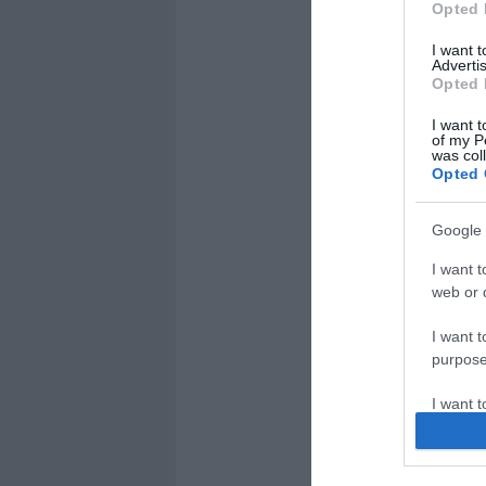
Opted 
I want 
Advertis
Opted 
I want t
of my P
was col
Opted 
Google 
I want t
web or d
I want t
purpose
I want 
I want t
web or d