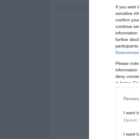
If you wish 
1
2
3
sensitive in
confirm you
continue se
information 
further disc
participants
Downstream 
Please note
information 
deny consent
in below Go
Persona
I want t
Opted 
I want t