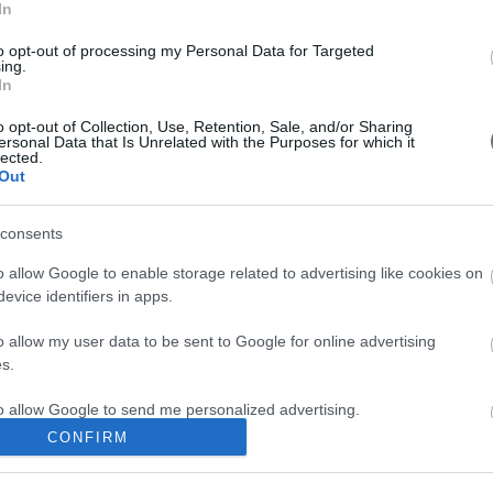
In
to opt-out of processing my Personal Data for Targeted
ing.
In
V
o opt-out of Collection, Use, Retention, Sale, and/or Sharing
ersonal Data that Is Unrelated with the Purposes for which it
lected.
Out
consents
o allow Google to enable storage related to advertising like cookies on
evice identifiers in apps.
o allow my user data to be sent to Google for online advertising
s.
to allow Google to send me personalized advertising.
CONFIRM
o allow Google to enable storage related to analytics like cookies on
evice identifiers in apps.