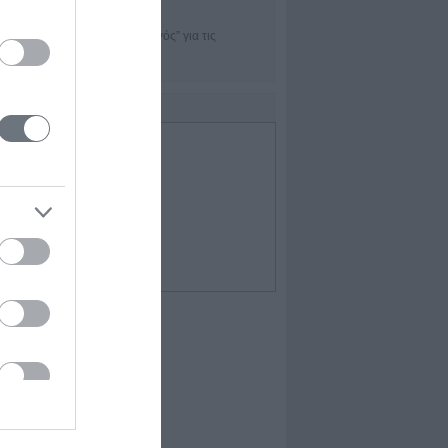
TRADEofficer
Η εφαρμογή “πλοηγός” για τις
χρηματαγορές
IDEO
Επιλεγμένο Video