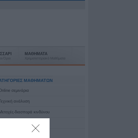
ΣΣΑΡΙ
ΜΑΘΗΜΑΤΑ
οι Όροι
Χρηματιστηριακά Μαθήματα
ΑΤΗΓΟΡΙΕΣ ΜΑΘΗΜΑΤΩΝ
Online σεμινάρια
Τεχνική ανάλυση
Μετοχές-διασπορά κινδύνου
IPOs και Εταιρικά γεγονότα
Ειδικά θέματα-webcasts