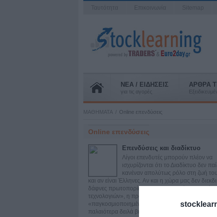
Ταυτότητα
Επικοινωνία
Sitemap
ΝΕΑ / ΕΙΔΗΣΕΙΣ
ΑΡΘΡΑ T
για τις αγορές
Εξειδικευμ
ΜΑΘΗΜΑΤΑ
Online επενδύσεις
Online επενδύσεις
Επενδύσεις και διαδίκτυο
Λίγοι επενδυτές μπορούν πλέον να
ισχυρίζονται ότι το Διαδίκτυο δεν παί
κανέναν απολύτως ρόλο στη ζωή το
και αν είναι Έλληνες. Αν και η χώρα μας δεν διεκδι
δάφνες πρωτοπορίας στην εφαρμογή και υιοθέτη
τεχνολογιών», η πραγματικότητα των
stocklear
«παγκοσμιοποιημένων επενδύσεων» έχουν μετατρ
παλαιότερα δειλά βήματα, σε άλματα.