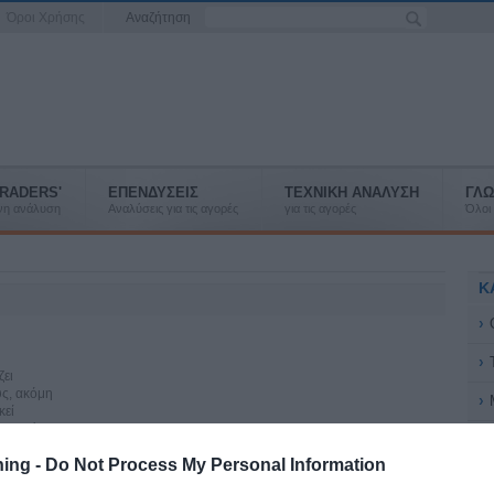
Όροι Χρήσης
Αναζήτηση
RADERS'
ΕΠΕΝΔΥΣΕΙΣ
ΤΕΧΝΙΚΗ ΑΝΑΛΥΣΗ
ΓΛΩ
ένη ανάλυση
Αναλύσεις για τις αγορές
για τις αγορές
Όλοι 
Κ
ζει
υς, ακόμη
κεί
ση «νέων
ning -
Do Not Process My Personal Information
έψει τα