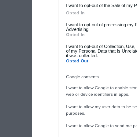
I want to opt-out of the Sale of my 
Please note that this web
Opted In
services and may gather an
I want to opt-out of processing my 
not limited to your visit o
Advertising.
Opted In
grant or deny consent to Go
I want to opt-out of Collection, Use
your data for below specif
of my Personal Data that Is Unrelat
it was collected.
consent section.
Opted Out
Google consents
I want to allow Google to enable stor
web or device identifiers in apps.
I want to allow my user data to be se
purposes.
I want to allow Google to send me pe