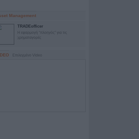
sset Μanagement
TRADEofficer
Η εφαρμογή “πλοηγός” για τις
χρηματαγορές
IDEO
Επιλεγμένο Video