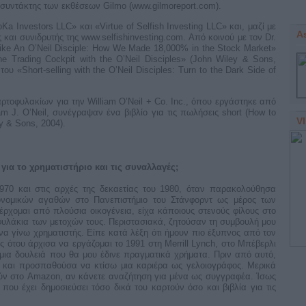
 συντάκτης των εκθέσεων Gilmo (www.gilmoreport.com).
Ka Investors LLC» και «Virtue of Selfish Investing LLC» και, μαζί με
A
 και συνιδρυτής της www.selfishinvesting.com. Από κοινού με τον Dr.
ke An O’Neil Disciple: How We Made 18,000% in the Stock Market»
e Trading Cockpit with the O’Neil Disciples» (John Wiley & Sons,
ου «Short-selling with the O’Neil Disciples: Turn to the Dark Side of
ρτοφυλακίων για την William O’Neil + Co. Inc., όπου εργάστηκε από
am J. O’Neil, συνέγραψαν ένα βιβλίο για τις πωλήσεις short (How to
V
y & Sons, 2004).
ια το χρηματιστήριο και τις συναλλαγές;
1970 και στις αρχές της δεκαετίας του 1980, όταν παρακολούθησα
ονομικών αγαθών στο Πανεπιστήμιο του Στάνφορντ ως μέρος των
ρχομαι από πλούσια οικογένεια, είχα κάποιους στενούς φίλους στο
φυλάκια των μετοχών τους. Περιστασιακά, ζητούσαν τη συμβουλή μου
να γίνω χρηματιστής. Είπε κατά λέξη ότι ήμουν πιο έξυπνος από τον
ς ότου άρχισα να εργάζομαι το 1991 στη Merrill Lynch, στο Μπέβερλι
μια δουλειά που θα μου έδινε πραγματικά χρήματα. Πριν από αυτό,
ς και προσπαθούσα να κτίσω μια καριέρα ως γελοιογράφος. Μερικά
ύν στο Amazon, αν κάνετε αναζήτηση για μένα ως συγγραφέα. Ίσως
ου έχει δημοσιεύσει τόσο δικά του καρτούν όσο και βιβλία για τις