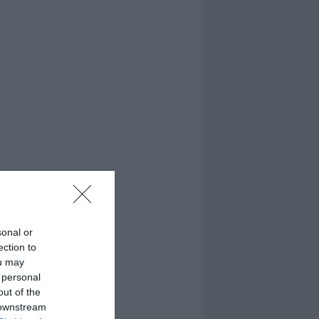
sonal or
ection to
ou may
 personal
out of the
 downstream