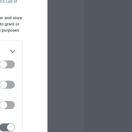
B’s List of
er and store
to grant or
ed purposes