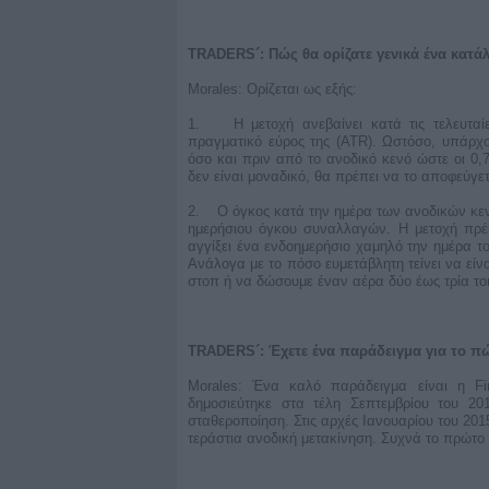
TRADERS´: Πώς θα ορίζατε γενικά ένα κατάλ
Morales: Ορίζεται ως εξής:
1. Η μετοχή ανεβαίνει κατά τις τελευταί
πραγματικό εύρος της (ATR). Ωστόσο, υπάρχου
όσο και πριν από το ανοδικό κενό ώστε οι 0,
δεν είναι μοναδικό, θα πρέπει να το αποφεύγετ
2. Ο όγκος κατά την ημέρα των ανοδικών κενώ
ημερήσιου όγκου συναλλαγών. Η μετοχή πρέπ
αγγίξει ένα ενδοημερήσιο χαμηλό την ημέρα τ
Ανάλογα με το πόσο ευμετάβλητη τείνει να είν
στοπ ή να δώσουμε έναν αέρα δύο έως τρία τοι
TRADERS´: Έχετε ένα παράδειγμα για το πώ
Morales: Ένα καλό παράδειγμα είναι η Fi
δημοσιεύτηκε στα τέλη Σεπτεμβρίου του 20
σταθεροποίηση. Στις αρχές Ιανουαρίου του 2015
τεράστια ανοδική μετακίνηση. Συχνά το πρώτο