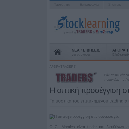
Ταυτότητα
Επικοινωνία
Sitemap
ΝΕΑ / ΕΙΔΗΣΕΙΣ
ΑΡΘΡΑ T
για τις αγορές
Εξειδικευμ
ΑΡΘΡΑ TRADERS'
Εάν επιθυμείτε 
παρακαλώ πατή
Η οπτική προσέγγιση σ
Τα μυστικά του επιτυχημένου trading 
Ο Gil Morales είναι trader και διευθύνων