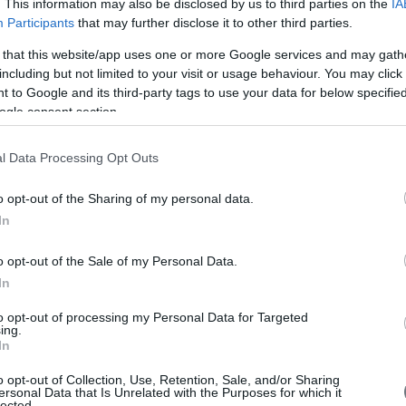
. This information may also be disclosed by us to third parties on the
IA
ς ισχύος δεν είναι πλέον όσο αποτελεσματική υπήρξε στις δεκαετίες
ψάχνω για πρώιμες εισόδους και μια τεχνική που αποκαλώ «BIWIQ» -
Participants
that may further disclose it to other third parties.
 αγοράς, δεν αγοράζω ξεσπάσματα αλλά εστιάζω στην εύρεση μιας
δειξη της ισχύος. Δεν βιώνουμε πλέον τις αποκαλούμενες «αγορές
 that this website/app uses one or more Google services and may gath
 γνωρίζει πολλές τυποποιημένες μεθόδους που έχουν χάσει την
including but not limited to your visit or usage behaviour. You may click 
λησης, ψάχνω για στησίματα όπως τα Shoulder-Head-and-Shoulders-
Punchbowl-of-Death-Top (POD), που περιγράφονται με περισσότερες
 to Google and its third-party tags to use your data for below specifi
 με τις πωλήσεις με τίτλο «short selling with the O’Neil Disciples».
ogle consent section.
ν και χρησιμοποιώ επίσης εβδομαδιαία διαγράμματα για συναλλαγές
 μερικές φορές χρησιμοποιώ το διάγραμμα των 5 λεπτών για ακριβή
ρά της αγοράς όσο και της πώλησης.
l Data Processing Opt Outs
o opt-out of the Sharing of my personal data.
ες λεπτομέρειες. Πώς επιλέγετε τις εισόδους και τις εξόδους
In
τοχευόμενα κέρδη στις συναλλαγές σας;
 είσοδο σε σχηματισμούς βάσης ή σε σταθεροποιήσεις. Η τιμή
o opt-out of the Sale of my Personal Data.
 τα Pocket-Pivots (δείτε το πλαίσιο πληροφοριών). Όταν εμφανίζεται
για μια υποχώρηση με πολύ χαμηλό όγκο και κοιτάζω τον εκθετικό
In
 μέσο όρο των 50 ή 200. Και μου αρέσει να βλέπω ότι κατά την
% κάτω από τον μέσο ημερήσιο όγκο. Αν συμβαίνει αυτό, είναι για
to opt-out of processing my Personal Data for Targeted
αποκαλούμενη μέρα «βουντού» (VDU). Επίσης, συχνά εξετάζω μετοχές
ing.
κος των χαμηλών μιας ενδεχόμενης νέας βάσης το οποίο αποκαλώ
In
κνύουν ότι η μετοχή έχει «στρογγυλέψει» το χαμηλό μιας νέας βάσης
 κατά μήκος των χαμηλών χρησιμεύουν ως το πρώτο σημείο αναφοράς
o opt-out of Collection, Use, Retention, Sale, and/or Sharing
ς μια μετοχή σπάσει στη συνέχεια, μπορώ συχνά να πουλάω στο
ersonal Data that Is Unrelated with the Purposes for which it
lected.