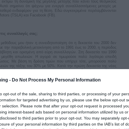
εκτιμώ τη δυναμική της μεγάλης μετοχής που κάνει τους θεσμικούς
 Αυτό σημαίνει ότι ψάχνω για ενεργά συναλλασσόμενες μετοχές με
ταθερό ενδιαφέρον για τη θέση. Εδώ συγκεκριμένα περιλαμβάνονται
otors (TSLA) και Facebook (FB).
τις συναλλαγές σας;
μεθόδους μου ήταν η συνειδητοποίηση ότι η δεκαετία του 2000 δεν
 με την παραβολική μετακίνηση από το 1991 έως το 2000, η περίοδος
τάβλητη και ορισμένη από εύρη συναλλαγών. Στη δεκαετία του 1990
 μεγέθη απωλειών. Η αγορά σε τιμωρούσε πολύ λιγότερο επειδή
θώσεις. Με βάση τη δράση τιμών που υπήρχε τότε, μπορούσα πολύ
ιών της τάξης του 30% με 50%. Κατά την πρώτη δεκαετία της νέας
α κάνω κάποιες πολύ σημαντικές αλλαγές στη διαχείριση κινδύνου.
ο παρελθόν είχα τα μεγαλύτερα μεγέθη απωλειών. Αυτό με οδήγησε
ning -
Do Not Process My Personal Information
κών με τις οποίες μπορώ σήμερα να ελέγχω το ρίσκο με μεγαλύτερη
ν μεθόδων μου αποτελεί το κυνήγι βραχυπρόθεσμων, παρά
 ίδια στιγμή, επιτυγχάνω μια πιο ενεργή προσέγγιση στον έλεγχο
to opt-out of the sale, sharing to third parties, or processing of your per
formation for targeted advertising by us, please use the below opt-out s
r selection. Please note that after your opt-out request is processed y
eing interest-based ads based on personal information utilized by us or
τα χρησιμοποιείτε σήμερα και σε ποιο χρονικό πλαίσιο
disclosed to third parties prior to your opt-out. You may separately opt-
losure of your personal information by third parties on the IAB’s list of
 σταματά στις παραδοσιακές συναλλαγές ξεσπάσματος και σε άλλες