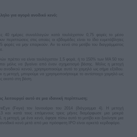
ληλο για αγορά ανοδικό κενό;
ες 40 ημέρες συναλλαγών κατά τουλάχιστον 0,75 φορές το μέσο
ν περιπτώσεις στις οποίες οι εβδομάδες είναι το ίδιο ευμετάβλητες
75 φορές να μην επαρκούν. Αν το κενό στο μοτίβο του διαγράμματος
ε.
ν πρέπει να είναι τουλάχιστον 1,5 φορά, ή το 150% των ΜΑ 50 του
ει μόλις να βγαίνει από έναν σχηματισμό βάσης. Μόλις η μετοχή
ου ανοδικού κενού, χρησιμοποιούμε αυτό το χαμηλό ως σήμα εξόδου.
αι η μετοχή, μπορούμε να χρησιμοποιήσουμε το αντίστοιχο χαμηλό ως
ς εκατό στη βάση.
ς λειτουργεί αυτό σε μια ιδανική περίπτωση;
reEye (Feye) τον Ιανουάριο του 2014 (διάγραμμα 4). Η μετοχή
13 και κατά τους επόμενους τρεις μήνες διαμόρφωσε μια μακρά
, η μετοχή, με ένα κενό, άφησε πίσω αυτό το μοτίβο και ξεκίνησε μια
 ανοδικό κενό μετά από μια πρόσφατη IPO είναι αρκετά κερδοφόρο.