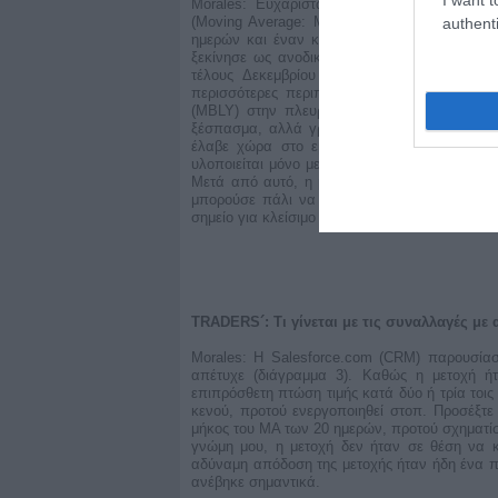
Morales: Ευχαρίστως. Στα διαγράμματα πο
(Moving Average: MA) σε ροζ χρώμα, έναν 
authenti
ημερών και έναν κόκκινο MA 200 ημερών. Τ
ξεκίνησε ως ανοδικό κενό, το οποίο ήταν κ
τέλους Δεκεμβρίου του 2015, η μετοχή σχ
περισσότερες περιπτώσεις, στην πορεία τέ
(MBLY) στην πλευρά της πώλησης. Η μετοχ
ξέσπασμα, αλλά γρήγορα απέτυχε. Στην πραγ
έλαβε χώρα στο εβδομαδιαίο διάγραμμα. Τ
υλοποιείται μόνο με το σπάσιμο προς τα κάτω
Μετά από αυτό, η μετοχή υποχώρησε έως τα
μπορούσε πάλι να πουληθεί. Η πτώση κάτω
σημείο για κλείσιμο της θέσης πώλησης.
TRADERS´: Τι γίνεται με τις συναλλαγές με
Morales: Η Salesforce.com (CRM) παρουσίασ
απέτυχε (διάγραμμα 3). Καθώς η μετοχή ήτ
επιπρόσθετη πτώση τιμής κατά δύο ή τρία τοι
κενού, προτού ενεργοποιηθεί στοπ. Προσέξτ
μήκος του ΜΑ των 20 ημερών, προτού σχηματίσ
γνώμη μου, η μετοχή δεν ήταν σε θέση να 
αδύναμη απόδοση της μετοχής ήταν ήδη ένα πρ
ανέβηκε σημαντικά.