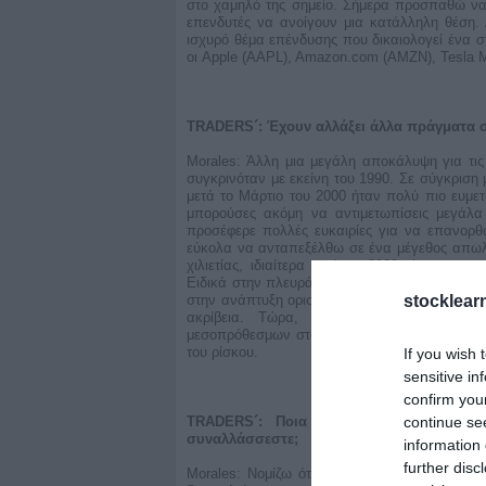
στο χαμηλό της σημείο. Σήμερα προσπαθώ να 
επενδυτές να ανοίγουν μια κατάλληλη θέση.
ισχυρό θέμα επένδυσης που δικαιολογεί ένα σ
οι Apple (AAPL), Amazon.com (AMZN), Tesla M
TRADERS´: Έχουν αλλάξει άλλα πράγματα σ
Morales: Άλλη μια μεγάλη αποκάλυψη για τις 
συγκρινόταν με εκείνη του 1990. Σε σύγκριση
μετά το Μάρτιο του 2000 ήταν πολύ πιο ευμε
μπορούσες ακόμη να αντιμετωπίσεις μεγάλα
προσέφερε πολλές ευκαιρίες για να επανορ
εύκολα να ανταπεξέλθω σε ένα μέγεθος απωλε
χιλιετίας, ιδιαίτερα μετά το 2008, έπρεπε ν
Ειδικά στην πλευρά της πώλησης όπου κατά τ
stocklear
στην ανάπτυξη ορισμένων εργαλείων και τεχνι
ακρίβεια. Τώρα, αναπόσπαστο μέρος τω
μεσοπρόθεσμων στοχευόμενων κερδών και, την
του ρίσκου.
If you wish 
sensitive in
confirm you
continue se
TRADERS´: Ποια συγκεκριμένα στησίμα
συναλλάσσεστε;
information 
further disc
Morales: Νομίζω ότι δεν πρέπει κάποιος να