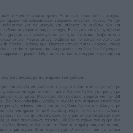
κάθε πιθανό οικονομικό προϊόν. Αυτά είναι, εκτός από τις μετοχές,
ν ταμείων και ασφαλιστικών εταιρειών, ακόμη και δάνεια. Με την
 ενδιαφέρον για τις μετοχές και μπόρεσα να κερδίσω όλο και
πένδυαν τα χρήματά τους σε μετοχές. Εκείνη την εποχή εργαζόμουν
άλεις χρήματα με συναλλαγές επί μετοχών. Σταδιακά, διάβασα όσα
ρηματιστήριο. Μεταξύ αυτών, διάβασα και το εξαιρετικό βιβλίο του
y in Stocks». Καθώς είμαι ιδιαίτερα οπτικός τύπος - λογικό, καθώς
άφος - εστίασα αμέσως στις πληροφορίες που δίνει ένα διάγραμμα.
, εμμένω σε μεγάλο βαθμό σε μια οπτική προσέγγιση και βασίζομαι
ή σας στις αγορές με την πάροδο του χρόνου;
 ήταν ότι ένιωθα να ελκύομαι με μαγικό τρόπο από τις μετοχές με
ροηγουμένως να έχω αποκτήσει μια πολύ μεγάλη θέση σε μετοχή με
μαχίων ανά ημέρα. Μόνο όταν διαχειρίστηκα χρήματα για τον Bill
ή «Big-Stock-principle». Καθώς οι αγορές των θεσμικών επενδυτών
ες μετοχές, τείνουν επίσης και σε μεγάλους όγκους συναλλαγών με
σσότερο ανά ημέρα. Σε κάθε ανοδική αγορά, οι θεσμικοί επενδυτές
μετοχές» και να τις υποστηρίζουν, το οποίο αντικατοπτρίζεται στον
χές με όγκο συναλλαγών περίπου 100.000 τεμαχίων ανά ημέρα δεν
 μεγάλες θέσεις, καθιστώντας απίθανη τη στήριξή τους από αυτούς.
σει με μια μεγάλη θέση σε μετοχή χαμηλού όγκου, που είχε φτάσει