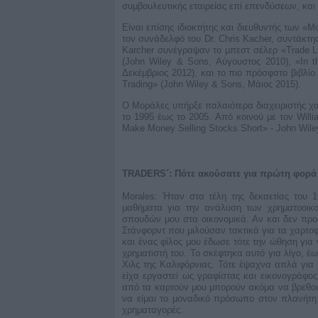
συμβουλευτικής εταιρείας επί επενδύσεων, και
Είναι επίσης ιδιοκτήτης και διευθυντής των «Mo
τον συνάδελφό του Dr. Chris Kacher, συντάκτης
Karcher συνέγραψαν το μπεστ σέλερ «Trade Li
(John Wiley & Sons, Αύγουστος 2010), «In th
Δεκέμβριος 2012), και το πιο πρόσφατο βιβλίο τ
Trading» (John Wiley & Sons, Μάιος 2015).
Ο Μοράλες υπήρξε παλαιότερα διαχειριστής χα
το 1995 έως το 2005. Από κοινού με τον Willi
Make Money Selling Stocks Short» - John Wile
TRADERS´: Πότε ακούσατε για πρώτη φορά γ
Morales: Ήταν στα τέλη της δεκαετίας του 
μαθήματα για την ανάλυση των χρηματοοικ
σπουδών μου στα οικονομικά. Αν και δεν προέ
Στάνφορντ που μιλούσαν τακτικά για τα χαρτο
και ένας φίλος μου έδωσε τότε την ώθηση για 
χρηματιστή του. Το σκέφτηκα αυτό για λίγο, έω
Χιλς της Καλιφόρνιας. Τότε έψαχνα απλά για 
είχα εργαστεί ως γραφίστας και εικονογράφο
από τα καρτούν μου μπορούν ακόμα να βρεθο
να είμαι το μοναδικό πρόσωπο στον πλανήτη π
χρηματαγορές.