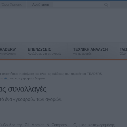
Όροι Χρήσης
Αναζήτηση
RADERS'
ΕΠΕΝΔΥΣΕΙΣ
ΤΕΧΝΙΚΗ ΑΝΑΛΥΣΗ
ΓΛΩ
ένη ανάλυση
Αναλύσεις για τις αγορές
για τις αγορές
Όλοι 
να αποκτήσετε πρόσβαση σε όλες τις εκδόσεις του περιοδικού TRADERS’,
στε
εδώ
για να εγγραφείτε δωρεάν
τις συναλλαγές
από ένα «γκουρού» των αγορών.
 σύμβουλος της Gil Morales & Company LLC, μιας καταχωρημένης