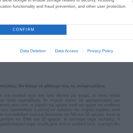
υ βλέπετε χρησιμοποιώ έναν απλό κινητό μέσο όρο δέκα ημερών
πράσινο εκθετικά εξομαλυσμένο MA 20 ημερών, έναν μπλε MA 50
cation functionality and fraud prevention, and other user protection.
ο διάγραμμα 1 δείχνει ένα στήσιμο της Amazon.com (AMZN). Αυτό
ατάλληλο για σημείο αγοράς. Μεταξύ των μέσων Νοεμβρίου και του
ημάτισε μια πλάγια σταθεροποίηση πριν από το ξέσπασμα. Στις
τοιων ξεσπασμάτων πουλάω. Το διάγραμμα 2 δείχνει την Mobileye
ή παρουσίασε στα μέσα Αυγούστου του 2015 ένα καθυστερημένο
CONFIRM
ματικότητα, ανέμενα επίσης το σχηματισμό του μακρομοτίβου που
ο αποτυχημένο ξέσπασμα οδήγησε σε ευκαιρία πώλησης, η οποία
 και διαμέσου της κορυφής του προηγούμενου σχηματισμού σημαίας.
 τέλη Αυγούστου όπου έπιασε τον MA των 50 ημερών και η μετοχή
Data Deletion
Data Access
Privacy Policy
 από τα προηγούμενα χαμηλά στα τέλη Αυγούστου ήταν ένα καλό
 απώλειες; Θα θέλαμε να μάθουμε πώς τις αντιμετωπίζετε.
ε ένα ανοδικό κενό που ήταν ιδανικό για αγορά, το οποίο τελικά
αν πολύ ευμετάβλητη, θα έπρεπε κανείς να χρησιμοποιήσει μια
ς εκατό κάτω από το χαμηλό της ημέρας κατά την ημέρα του ανοδικού
ε πώς προσπάθησε η μετοχή να κρατήσει την στήριξη ακριβώς κατά
ει ένα καθοδικό κενό και διασπάσει τον MA των 50 ημερών. Κατά τη
κρατήσει τον EMA των 20 ημερών, το καλύτερο σήμα πώλησης. Η
οειδοποιητικό σήμα επειδή μετά από το ανοδικό κενό, η μετοχή δεν