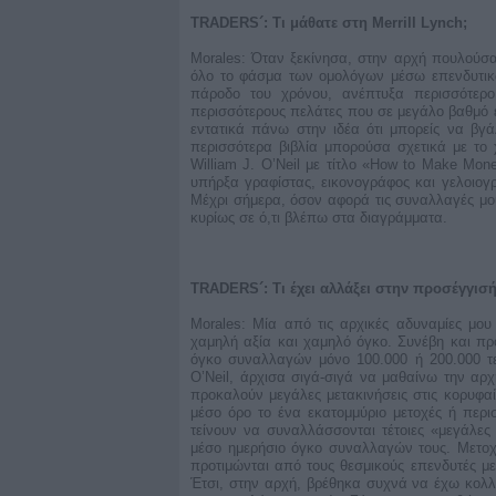
TRADERS´: Τι μάθατε στη Merrill Lynch;
Morales: Όταν ξεκίνησα, στην αρχή πουλούσα 
όλο το φάσμα των ομολόγων μέσω επενδυτικώ
πάροδο του χρόνου, ανέπτυξα περισσότερο
περισσότερους πελάτες που σε μεγάλο βαθμό ε
εντατικά πάνω στην ιδέα ότι μπορείς να βγ
περισσότερα βιβλία μπορούσα σχετικά με το χ
William J. O’Neil με τίτλο «How to Make Mone
υπήρξα γραφίστας, εικονογράφος και γελοιογρ
Μέχρι σήμερα, όσον αφορά τις συναλλαγές μου
κυρίως σε ό,τι βλέπω στα διαγράμματα.
TRADERS´: Τι έχει αλλάξει στην προσέγγισ
Morales: Μία από τις αρχικές αδυναμίες μου
χαμηλή αξία και χαμηλό όγκο. Συνέβη και π
όγκο συναλλαγών μόνο 100.000 ή 200.000 τε
O’Neil, άρχισα σιγά-σιγά να μαθαίνω την αρχ
προκαλούν μεγάλες μετακινήσεις στις κορυφαί
μέσο όρο το ένα εκατομμύριο μετοχές ή περι
τείνουν να συναλλάσσονται τέτοιες «μεγάλες 
μέσο ημερήσιο όγκο συναλλαγών τους. Μετο
προτιμώνται από τους θεσμικούς επενδυτές με
Έτσι, στην αρχή, βρέθηκα συχνά να έχω κολλή