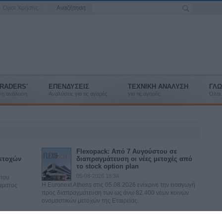
Όροι Χρήσης
Αναζήτηση
RADERS'
ΕΠΕΝΔΥΣΕΙΣ
ΤΕΧΝΙΚΗ ΑΝΑΛΥΣΗ
ΓΛΩ
ένη ανάλυση
Αναλύσεις για τις αγορές
για τις αγορές
Όλοι 
Flexopack: Από 7 Αυγούστου σε
ετοχών
διαπραγμάτευση οι νέες μετοχές από
το stock option plan
05-08-2026 18:34
 που
Η Euronext Athens στις 05.08.2026 ενέκρινε την εισαγωγή
μματος
προς διαπραγμάτευση των ως άνω 82.400 νέων κοινών
ονομαστικών μετοχών της Εταιρείας.
ΧΑ: Αλλαγές στους δείκτες μετά την