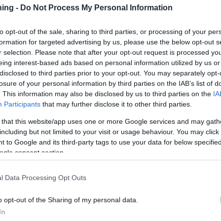
οχών
μεταβολή του free float στην Aktor
ning -
Do Not Process My Personal Information
04-08-2026 18:10
μματα
Οι μεταβολές θα τεθούν σε ισχύ από τη
A
τήριξη
συνεδρίαση της Παρασκευής 07 Αυγούστου 2026.
to opt-out of the sale, sharing to third parties, or processing of your per
ρίσιμο
formation for targeted advertising by us, please use the below opt-out s
αι.
r selection. Please note that after your opt-out request is processed y
ος
Ελαστρον: Στις 25 Αυγούστου η
eing interest-based ads based on personal information utilized by us or
αγοράς
καταβολή μερίσματος €0,10/μετοχή
disclosed to third parties prior to your opt-out. You may separately opt-
04-08-2026 17:45
losure of your personal information by third parties on the IAB’s list of
Η αποκοπή του μερίσματος θα
V
ς Ideal
πραγματοποιηθεί τη Πέμπτη, 20 Αυγούστου 2026.
. This information may also be disclosed by us to third parties on the
IA
ας σε
Participants
that may further disclose it to other third parties.
ολικής
 that this website/app uses one or more Google services and may gath
άλυψη η
Galaxy Cosmos Mezz: Έλαβε πληρωμές
including but not limited to your visit or usage behaviour. You may click 
υ
κουπονιών ύψους €1,2 εκατ.
 to Google and its third-party tags to use your data for below specifi
03-08-2026 17:46
ogle consent section.
ρδών της
Οι πληρωμές κουπονιών αφορούν τις
κή και
ομολογίες μεσαίας εξοφλητικής προτεραιότητας που
σης της
εκδόθηκαν από την Galaxy IV Funding DAC.
l Data Processing Opt Outs
μή στα 70
o opt-out of the Sharing of my personal data.
ευρώ η
Beta για ΕΤΕ: Το ισχυρό εξάμηνο και το
επόμενο μεγάλο στοίχημα
In
03-08-2026 14:23