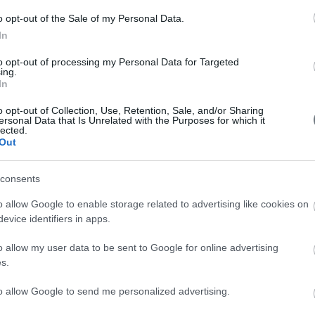
ην
Το αφήγημα της τράπεζας μετατοπίζεται
o opt-out of the Sale of my Personal Data.
ων
σταδιακά από την κερδοφορία στη διαχείριση του
In
οδομών &
πλεονάζοντος κεφαλαίου, σημειώνει η Beta Securities σε
ανάλυσή της για το β' τρίμηνο της τράπεζας.
to opt-out of processing my Personal Data for Targeted
μετοχές
Πειραιώς: Πού τοποθετούν την τιμή-
ing.
στόχο οκτώ ξένοι οίκοι
In
03-08-2026 07:35
 το
Θετική η πρώτη αποτίμηση των
o opt-out of Collection, Use, Retention, Sale, and/or Sharing
τας
αποτελεσμάτων β' τριμήνου από τους ξένους επενδυτικούς
ersonal Data that Is Unrelated with the Purposes for which it
η 463.200
οίκους. Οι συστάσεις, οι αναβαθμισμένες εκτιμήσεις για τα
lected.
έσοδα και οι προοπτικές για την κερδοφορία.
Out
ν
Χρηματιστήριο: Ο... αργός θάνατος της
περιφέρειας
consents
02-08-2026 08:23
από τις
Η άνοδος του Γενικού Δείκτη άνω του 20%
o allow Google to enable storage related to advertising like cookies on
από την αρχή της χρονιάς λέει τη... μισή αλήθεια καθώς ένα
evice identifiers in apps.
άταξη» της
μεγάλο μέρος ταμπλό παραμένει στο περιθώριο. Πού
αποδίδουν την αδυναμία οι επαγγελματίες της αγοράς.
o allow my user data to be sent to Google for online advertising
αμένοι
Μπουζνά: Ψήφος εμπιστοσύνης στην
s.
ίου
Ελλάδα, ταχύτερα η ενοποίηση του
Euronext Athens
31-07-2026 15:22
ότερες
to allow Google to send me personalized advertising.
Καλύτερα των εκτιμήσεων εξελίσσεται η εξαγορά του
ς
ελληνικού χρηματιστηρίου, τόνισε ο CEO του Euronext.
back των