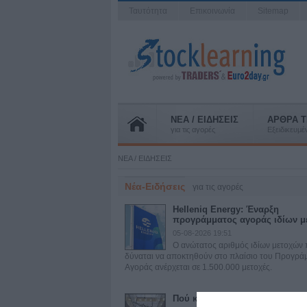
Ταυτότητα
Επικοινωνία
Sitemap
ΝΕΑ / ΕΙΔΗΣΕΙΣ
ΑΡΘΡΑ T
για τις αγορές
Εξειδικευμ
ΝΕΑ / ΕΙΔΗΣΕΙΣ
Νέα-Ειδήσεις
για τις αγορές
Helleniq Energy: Έναρξη
προγράμματος αγοράς ιδίων μ
05-08-2026 19:51
Ο ανώτατος αριθμός ιδίων μετοχών
δύναται να αποκτηθούν στο πλαίσιο του Προγρά
Αγοράς ανέρχεται σε 1.500.000 μετοχές.
Πού κρίνεται η επιτυχία στα