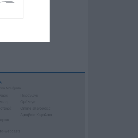
Α
ιακά Μαθήματα
νάρια
Παράγωγα
άλυση
Ομόλογα
ασπορά
Online επενδύσεις
Αμοιβαία Κεφάλαια
αιρικά
ατα-webcasts