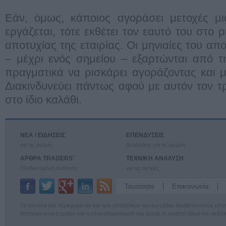
Εάν, όμως, κάποιος αγοράσει μετοχές μι
εργάζεται, τότε εκθέτει τον εαυτό του στο ρ
αποτυχίας της εταιρίας. Οι μηνιαίες του απ
– μέχρι ενός σημείου – εξαρτώνται από τη
πραγματικά να ρισκάρει αγοράζοντας και με
Διακινδυνεύει πάντως αφού με αυτόν τον τ
στο ίδιο καλάθι.
ΝΕΑ / ΕΙΔΗΣΕΙΣ
ΕΠΕΝΔΥΣΕΙΣ
για τις αγορές
Αναλύσεις για τις αγορές
ΑΡΘΡΑ TRADERS'
ΤΕΧΝΙΚΗ ΑΝΑΛΥΣΗ
Εξειδικευμένη ανάλυση
για τις αγορές
Ταυτότητα
Επικοινωνία
Το σύνολο του περιεχομένου και των υπηρεσιών του euro2day διατίθεται στους επ
Απαγορεύεται η χρήση και η επαναδημοσίευσή του χωρίς τη γραπτή άδεια του εκδότ