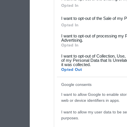
Downstream Participants
th
Opted In
third parties.
I want to opt-out of the Sale of my 
Please note that this web
Opted In
services and may gather an
I want to opt-out of processing my 
not limited to your visit o
Advertising.
Opted In
grant or deny consent to Go
I want to opt-out of Collection, Use
your data for below specif
of my Personal Data that Is Unrelat
it was collected.
consent section.
Opted Out
Google consents
I want to allow Google to enable stor
web or device identifiers in apps.
I want to allow my user data to be se
purposes.