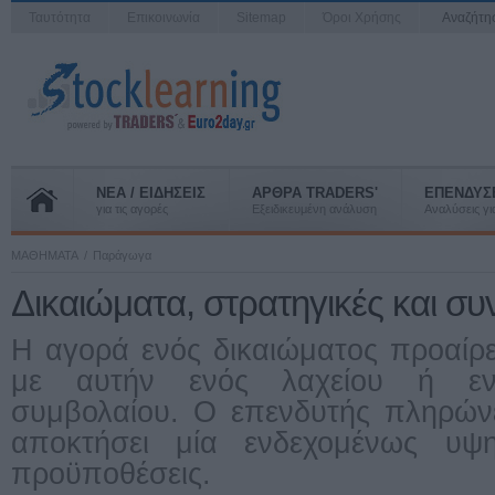
Ταυτότητα
Επικοινωνία
Sitemap
Όροι Χρήσης
Αναζήτ
ΝΕΑ / ΕΙΔΗΣΕΙΣ
ΑΡΘΡΑ TRADERS'
ΕΠΕΝΔΥΣ
για τις αγορές
Εξειδικευμένη ανάλυση
Αναλύσεις για
ΜΑΘΗΜΑΤΑ
Παράγωγα
Δικαιώματα, στρατηγικές και σ
H αγορά ενός δικαιώματος προαίρε
με αυτήν ενός λαχείου ή ενό
συμβολαίου. O επενδυτής πληρών
αποκτήσει μία ενδεχομένως υ
προϋποθέσεις.