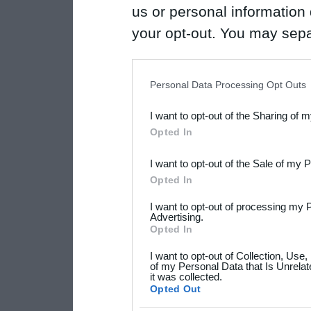
us or personal information d
your opt-out. You may separ
disclosure of your personal
IAB’s list of downstream pa
Personal Data Processing Opt Outs
also be disclosed by us to 
I want to opt-out of the Sharing of 
Downstream Participants
th
Opted In
third parties.
I want to opt-out of the Sale of my 
Please note that this web
Opted In
services and may gather an
I want to opt-out of processing my 
not limited to your visit o
Advertising.
Opted In
grant or deny consent to Go
I want to opt-out of Collection, Use
your data for below specif
of my Personal Data that Is Unrelat
it was collected.
consent section.
Opted Out