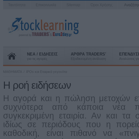
Ταυτότητα
Επικοινωνία
Sitemap
Όροι Χρήσης
Αναζήτ
ΝΕΑ / ΕΙΔΗΣΕΙΣ
ΑΡΘΡΑ TRADERS'
ΕΠΕΝΔΥΣ
για τις αγορές
Εξειδικευμένη ανάλυση
Αναλύσεις για
ΜΑΘΗΜΑΤΑ
IPOs και Εταιρικά γεγονότα
Η ροή ειδήσεων
Η αγορά και η πώληση μετοχών ετ
συχνότερα από κάποια νέα 
συγκεκριμένη εταιρία. Αν και τα 
ιδίως σε περιόδους που η πορεί
καθοδική, είναι πιθανό να «πνι