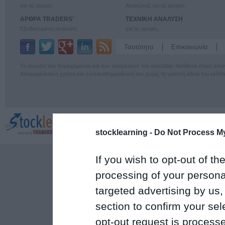
για τις αγορές
Αναλύσεις για τις αγορές
ΑΡΘΡΑ TRADERS'
ΤΕΧΝΙΚΗ ΑΝΑΛΥΣΗ
Εξειδικευμένη ανάλυση
για τις αγορές
Ταυτότητα
Επικοινωνία
Το σύνολο του περιεχομένου και των υπηρεσιών του euro2day διατίθεται στους επ
Απαγορεύεται η χρήση και η επαναδημοσίευσή του χωρίς τη γραπτή άδεια του εκδότ
stocklearning -
Do Not Process My
If you wish to opt-out of the
processing of your personal
targeted advertising by us
section to confirm your sel
opt-out request is proces