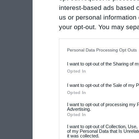
interest-based ads based o
us or personal information d
your opt-out. You may separ
disclosure of your personal
IAB’s list of downstream pa
Personal Data Processing Opt Outs
also be disclosed by us to 
I want to opt-out of the Sharing of 
Downstream Participants
th
Opted In
third parties.
I want to opt-out of the Sale of my 
Please note that this web
Opted In
services and may gather an
I want to opt-out of processing my 
not limited to your visit o
Advertising.
Opted In
grant or deny consent to Go
I want to opt-out of Collection, Use
your data for below specif
of my Personal Data that Is Unrelat
it was collected.
consent section.