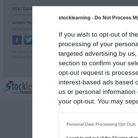
ΝΕΑ / ΕΙΔΗΣΕΙΣ
ΕΠΕΝΔΥΣΕΙΣ
για τις αγορές
Αναλύσεις για τις αγορές
stocklearning -
Do Not Process My
ΑΡΘΡΑ TRADERS'
ΤΕΧΝΙΚΗ ΑΝΑΛΥΣΗ
Εξειδικευμένη ανάλυση
για τις αγορές
If you wish to opt-out of the
Ταυτότητα
Επικοινωνία
processing of your personal
Το σύνολο του περιεχομένου και των υπηρεσιών του euro2day διατίθεται στους επ
targeted advertising by us
Απαγορεύεται η χρήση και η επαναδημοσίευσή του χωρίς τη γραπτή άδεια του εκδότ
section to confirm your sel
opt-out request is proces
interest-based ads based o
us or personal information d
your opt-out. You may separ
disclosure of your personal
IAB’s list of downstream pa
Personal Data Processing Opt Outs
also be disclosed by us to 
I want to opt-out of the Sharing of 