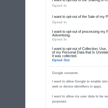
Downstream Participants
th
Opted In
third parties.
I want to opt-out of the Sale of my 
Please note that this web
Opted In
services and may gather an
I want to opt-out of processing my 
not limited to your visit o
Advertising.
Opted In
grant or deny consent to Go
I want to opt-out of Collection, Use
your data for below specif
of my Personal Data that Is Unrelat
it was collected.
consent section.
Opted Out
Google consents
I want to allow Google to enable stor
web or device identifiers in apps.
I want to allow my user data to be se
purposes.