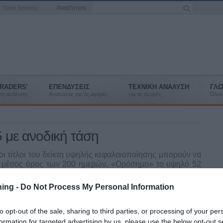
Όροι Χρήσης
Αναζήτηση
RADERS'
ΕΠΕΝΔΥΣΕΙΣ
ΤΕΧΝΙΚΗ ΑΝΑΛΥΣΗ
ΓΛΩ
ένη ανάλυση
Αναλύσεις για τις αγορές
για τις αγορές
Όλοι 
 με ανοδική τάση
ι τίτλοι του δείκτη υψηλής κεφαλαιοποίησης μπορούν να
τός μέσος όρος των 200 ημερών. «Ορόσημο» το υψηλό 52
 Στεριώτης.
ning -
Do Not Process My Personal Information
to opt-out of the sale, sharing to third parties, or processing of your per
ακής χρονιάς, ενδιαφέρον έχει να εξετάσουμε ποιες από τις μετοχές
formation for targeted advertising by us, please use the below opt-out s