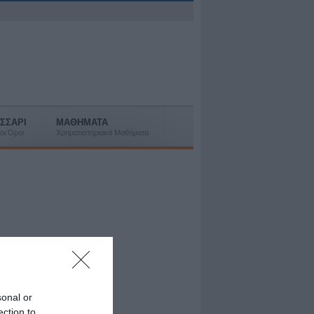
ΣΣΑΡΙ
ΜΑΘΗΜΑΤΑ
οι Όροι
Χρηματιστηριακά Μαθήματα
sonal or
ection to