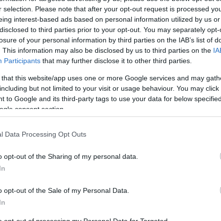
) του ΧΑ βρίσκονται σε ανοδική και ποιες σε πτωτική τάση, με βάση
r selection. Please note that after your opt-out request is processed y
της μακροχρόνιας τεχνικής εικόνας.
eing interest-based ads based on personal information utilized by us or
A
 τιμής της με τον απλό κινητό μέσο όρο των τιμών κλεισίματος που
disclosed to third parties prior to your opt-out. You may separately opt-
σεις. Συγκεκριμένα, όταν η τρέχουσα τιμή βρίσκεται πάνω από τον
losure of your personal information by third parties on the IAB’s list of
 μακροχρόνια τάση της ανοδική
και εκτιμούν ότι ευνοούνται οι
ας μετοχής κινείται χαμηλότερα από τον μέσο όρο, αυτή βρίσκεται σε
. This information may also be disclosed by us to third parties on the
IA
Participants
that may further disclose it to other third parties.
τη μεγάλης κεφαλαιοποίησης σύμφωνα με την απόστασή τους από τον
 that this website/app uses one or more Google services and may gath
 εμφανίζουν στην τελευταία στήλη θετικό πρόσημο, θεωρείται ότι
V
including but not limited to your visit or usage behaviour. You may click 
ΜΟ (4η στήλη) αποτελεί σημαντικό τεχνικό επίπεδο «στήριξης» σε
 to Google and its third-party tags to use your data for below specifi
ogle consent section.
ίσκεται χαμηλότερα από τον αντίστοιχο ΚΜΟ βρίσκεται σε καθοδική
πεδο «αντίστασης», το οποίο η τιμή θα πρέπει να υπερβεί ώστε η
σουμε ότι κάποιοι επενδυτές θεωρούν «υπεραγορασμένες» τις μετοχές
l Data Processing Opt Outs
ό τους ΚΜΟ τους και πιστεύουν ότι αυτές θα τείνουν γενικά να
.
o opt-out of the Sharing of my personal data.
εφαλαιοποίησης FTSE 25, αυτός βρίσκεται 8,10% υψηλότερα από τον
ορούσε να χρησιμοποιηθεί και σαν «φίλτρο» επιλογής μετοχών που
In
 απόσταση από ΚΜΟ 200 ημερών
o opt-out of the Sale of my Personal Data.
In
2016)
to opt-out of processing my Personal Data for Targeted