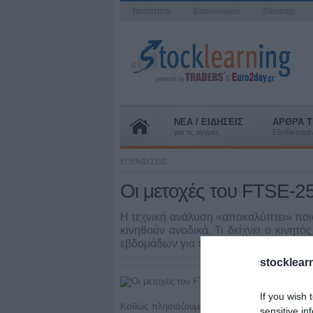
Ταυτότητα
Επικοινωνία
Sitemap
ΝΕΑ / ΕΙΔΗΣΕΙΣ
ΑΡΘΡΑ T
για τις αγορές
Εξειδικευμ
ΕΠΕΝΔΥΣΕΙΣ
Οι μετοχές του FTSE-25
Η τεχνική ανάλυση «αποκαλύπτει» ποιο
κινηθούν ανοδικά. Τι δείχνει ο κινη
εβδομάδων για τις μετοχές. Γράφει ο Π.
stocklear
If you wish 
Καθώς πλησιάζουμε στο τέλος της χρηματιστηρι
sensitive in