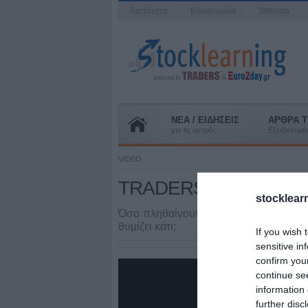
Ταυτότητα
Επικοινωνία
Sitemap
ΝΕΑ / ΕΙΔΗΣΕΙΣ
ΑΡΘΡΑ T
για τις αγορές
Εξειδικευμ
VIDEO
TRADERS' επί των αγ
stocklear
Όσο πληθαίνουν οι φωνές για μια επικ
θυμίζει κάτι;
If you wish 
sensitive in
confirm you
continue se
information 
further disc