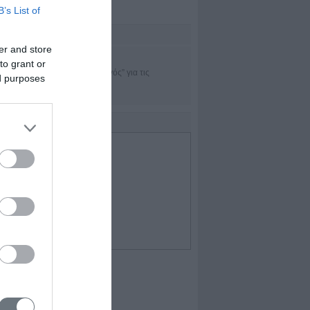
B’s List of
sset Μanagement
er and store
TRADEofficer
to grant or
Η εφαρμογή “πλοηγός” για τις
ed purposes
χρηματαγορές
IDEO
Επιλεγμένο Video