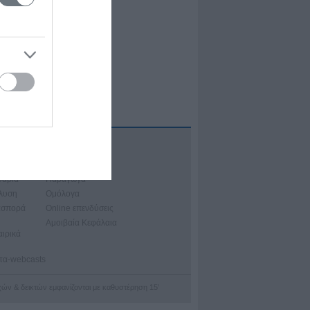
Α
ιακά Μαθήματα
νάρια
Παράγωγα
άλυση
Ομόλογα
ασπορά
Online επενδύσεις
Αμοιβαία Κεφάλαια
αιρικά
ατα-webcasts
οχών & δεικτών εμφανίζονται με καθυστέρηση 15’