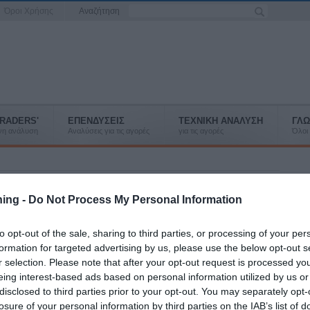
Όροι Χρήσης
Αναζήτηση
RADERS'
ΕΠΕΝΔΥΣΕΙΣ
ΤΕΧΝΙΚΗ ΑΝΑΛΥΣΗ
ΓΛΩ
ένη ανάλυση
Αναλύσεις για τις αγορές
για τις αγορές
Όλοι 
ορών
ning -
Do Not Process My Personal Information
είμενη πτωτική αγορά, τόσο θα πεισμώνει η αγορά...σας
to opt-out of the sale, sharing to third parties, or processing of your per
formation for targeted advertising by us, please use the below opt-out s
r selection. Please note that after your opt-out request is processed y
eing interest-based ads based on personal information utilized by us or
disclosed to third parties prior to your opt-out. You may separately opt-
losure of your personal information by third parties on the IAB’s list of