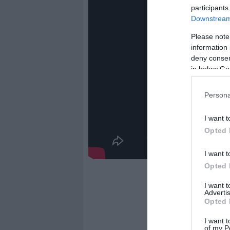
participants
Downstream 
Please note
information 
deny consent
in below Go
Persona
I want t
Opted 
I want t
Opted 
I want 
Advertis
Opted 
I want t
of my P