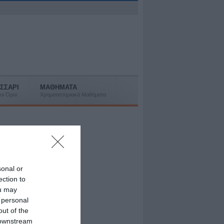
ΣΣΑΡΙ
ΜΑΘΗΜΑΤΑ
οι Όροι
Χρηματιστηριακά Μαθήματα
sonal or
ection to
ou may
 personal
out of the
 downstream