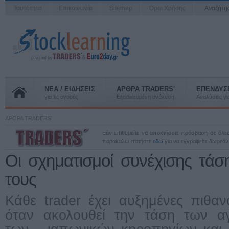
Ταυτότητα
Επικοινωνία
Sitemap
Όροι Χρήσης
Αναζήτ
ΝΕΑ / ΕΙΔΗΣΕΙΣ
ΑΡΘΡΑ TRADERS'
ΕΠΕΝΔΥΣ
για τις αγορές
Εξειδικευμένη ανάλυση
Αναλύσεις για
ΑΡΘΡΑ TRADERS'
Εάν επιθυμείτε να αποκτήσετε πρόσβαση σε όλες
παρακαλώ πατήστε
εδώ
για να εγγραφείτε δωρεάν
Oι σχηματισμοί συνέχισης τάσ
τους
Κάθε trader έχει αυξημένες πιθαν
όταν ακολουθεί την τάση των α