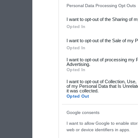
IAB’s list of downstream pa
Personal Data Processing Opt Outs
also be disclosed by us to 
I want to opt-out of the Sharing of 
Downstream Participants
th
Opted In
third parties.
I want to opt-out of the Sale of my 
Please note that this web
Opted In
services and may gather an
I want to opt-out of processing my 
not limited to your visit o
Advertising.
Opted In
grant or deny consent to Go
I want to opt-out of Collection, Use
your data for below specif
of my Personal Data that Is Unrelat
it was collected.
consent section.
Opted Out
Google consents
I want to allow Google to enable stor
web or device identifiers in apps.