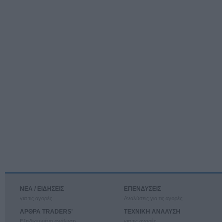
ΝΕΑ / ΕΙΔΗΣΕΙΣ
ΕΠΕΝΔΥΣΕΙΣ
για τις αγορές
Αναλύσεις για τις αγορές
ΑΡΘΡΑ TRADERS'
ΤΕΧΝΙΚΗ ΑΝΑΛΥΣΗ
Εξειδικευμένη ανάλυση
για τις αγορές