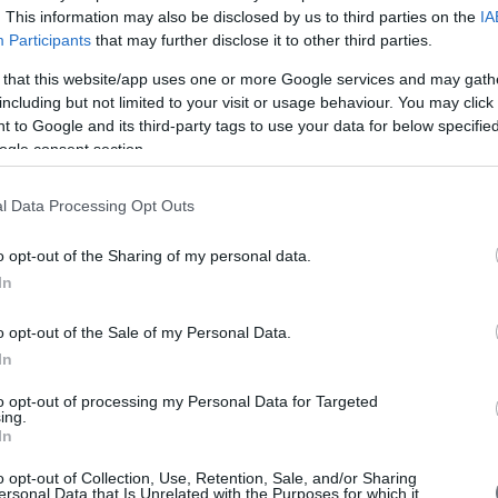
ιδίου του «ALPHA ETF FTSE Athex Large Cap Μετοχικός
. This information may also be disclosed by us to third parties on the
IA
τεύσιμος ΟΣΕΚΑ» της 3ης Ιουλίου 2026 (€ 64,3129), ο συνολικός
ν νέων μεριδίων που προέκυψαν ανέρχεται σε 35.260.
Participants
that may further disclose it to other third parties.
A
 των νέων προς τα υφιστάμενα μερίδια διαμορφώνεται ως εξής: Γ
ια
 that this website/app uses one or more Google services and may gath
1) υφιστάμενο μερίδιο αντιστοιχούν 0,024878 νέα μερίδια.
including but not limited to your visit or usage behaviour. You may click 
6.07.2026, το νέο σύνολο εισηγμένων μεριδίων της Εταιρίας στο
 to Google and its third-party tags to use your data for below specifi
ATHENS ανέρχεται σε 1.480.338.
ogle consent section.
.Euro2day.gr
V
l Data Processing Opt Outs
o opt-out of the Sharing of my personal data.
In
o opt-out of the Sale of my Personal Data.
In
to opt-out of processing my Personal Data for Targeted
ing.
In
o opt-out of Collection, Use, Retention, Sale, and/or Sharing
ersonal Data that Is Unrelated with the Purposes for which it