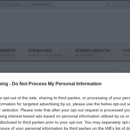
Όροι Χρήσης
Αναζήτηση
RADERS'
ΕΠΕΝΔΥΣΕΙΣ
ΤΕΧΝΙΚΗ ΑΝΑΛΥΣΗ
ΓΛΩ
ένη ανάλυση
Αναλύσεις για τις αγορές
για τις αγορές
Όλοι 
ment: Επιστροφή κεφαλαίου με
ning -
Do Not Process My Personal Information
α Αμοιβαίου
to opt-out of the sale, sharing to third parties, or processing of your per
μενα μερίδια διαμορφώνεται ως εξής: Για κάθε ένα (1)
formation for targeted advertising by us, please use the below opt-out s
878 νέα μερίδια.
r selection. Please note that after your opt-out request is processed y
eing interest-based ads based on personal information utilized by us or
ASSET MANAGEMENT Α.Ε.Δ.Α.Κ. ανακοινώνει ότι, κατόπιν της
disclosed to third parties prior to your opt-out. You may separately opt-
υσης του ποσού της επιστροφής κεφαλαίου, σύμφωνα με την καθαρή
losure of your personal information by third parties on the IAB’s list of