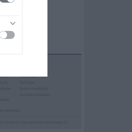
Α
ιακά Μαθήματα
νάρια
Παράγωγα
άλυση
Ομόλογα
ασπορά
Online επενδύσεις
Αμοιβαία Κεφάλαια
αιρικά
ατα-webcasts
οχών & δεικτών εμφανίζονται με καθυστέρηση 15’