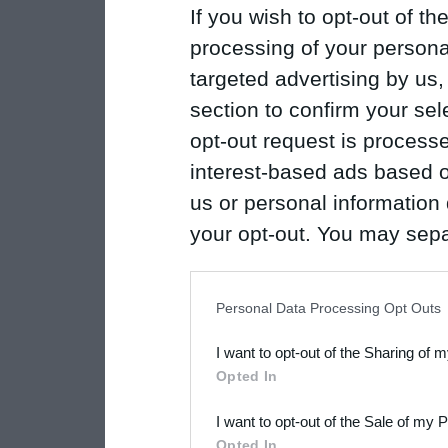
If you wish to opt-out of the
processing of your personal
targeted advertising by us
section to confirm your sel
opt-out request is proces
interest-based ads based o
us or personal information d
your opt-out. You may separ
disclosure of your personal
IAB’s list of downstream pa
Personal Data Processing Opt Outs
also be disclosed by us to 
I want to opt-out of the Sharing of 
Downstream Participants
th
Opted In
third parties.
I want to opt-out of the Sale of my 
Please note that this web
Opted In