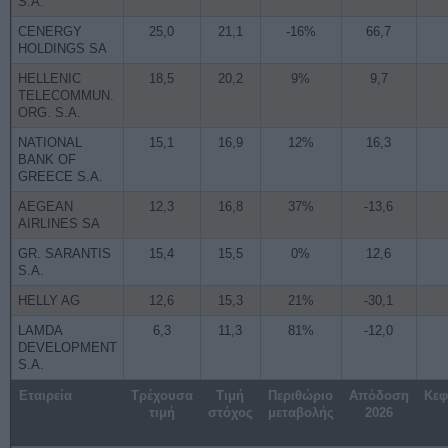
S.A.
CENERGY
25,0
21,1
-16%
66,7
HOLDINGS SA
HELLENIC
18,5
20,2
9%
9,7
TELECOMMUN.
ORG. S.A.
NATIONAL
15,1
16,9
12%
16,3
BANK OF
GREECE S.A.
AEGEAN
12,3
16,8
37%
-13,6
AIRLINES SA
GR. SARANTIS
15,4
15,5
0%
12,6
S.A.
HELLY AG
12,6
15,3
21%
-30,1
LAMDA
6,3
11,3
81%
-12,0
DEVELOPMENT
S.A.
Εταιρεία
Τρέχουσα
Τιμή
Περιθώριο
Απόδοση
Κεφ
τιμή
στόχος
μεταβολής
2026