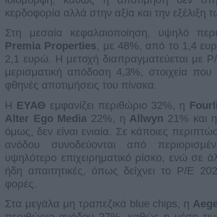
κερδοφορία αλλά στην αξία και την εξέλιξη τ
Στη μεσαία κεφαλαιοποίηση, υψηλό περι
Premia Properties
, με 48%, από το 1,4 ευ
2,1 ευρώ. Η μετοχή διαπραγματεύεται με P/
μερισματική απόδοση 4,3%, στοιχεία που 
φθηνές αποτιμήσεις του πίνακα.
Η
ΕΥΑΘ
εμφανίζει περιθώριο 32%, η
Fourl
Alter Ego Media
22%, η
Allwyn
21% και 
όμως, δεν είναι ενιαία. Σε κάποιες περιπτ
ανόδου συνοδεύονται από περιορισμέ
υψηλότερο επιχειρηματικό ρίσκο, ενώ σε άλ
ήδη απαιτητικές, όπως δείχνει το P/E 20
φορές.
Στα μεγάλα μη τραπεζικά blue chips, η
Aege
περιθώριο ανόδου 37%, καθώς η μέση τιμ