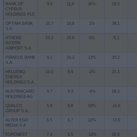
BANK OF
9,5
11,0
16%
19,5
CYPRUS
HOLDINGS PLC
OPTIMA BANK
10,7
10,8
1%
38,1
S.A.
ATHENS
10,2
10,6
4%
-5,1
INTERN.
AIRPORT S.A.
PIRAEUS BANK
9,1
10,2
13%
33,2
S.A.
HELLENIQ
10,1
9,9
-2%
21,1
ENERGY
HOLDINGS S.A.
AUSTRIACARD
9,7
9,3
-4%
58,2
HOLDINGS AG
QUALCO
5,8
6,8
18%
-11,6
GROUP S.A.
ALTER EGO
5,5
6,7
22%
-13,0
MEDIA S.A.
EURONEXT
7,4
6,5
-12%
16,8