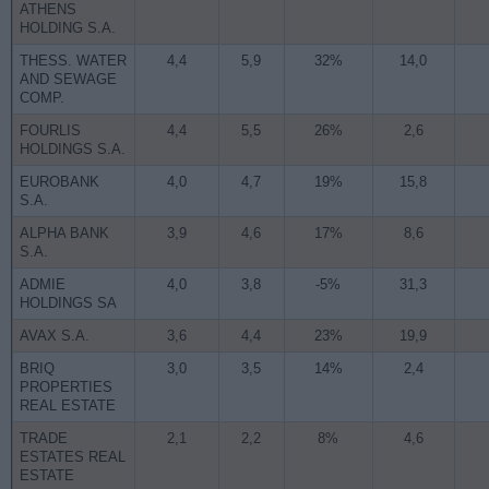
ATHENS
HOLDING S.A.
THESS. WATER
4,4
5,9
32%
14,0
AND SEWAGE
COMP.
FOURLIS
4,4
5,5
26%
2,6
HOLDINGS S.A.
EUROBANK
4,0
4,7
19%
15,8
S.A.
ALPHA BANK
3,9
4,6
17%
8,6
S.A.
ADMIE
4,0
3,8
-5%
31,3
HOLDINGS SA
AVAX S.A.
3,6
4,4
23%
19,9
BRIQ
3,0
3,5
14%
2,4
PROPERTIES
REAL ESTATE
TRADE
2,1
2,2
8%
4,6
ESTATES REAL
ESTATE