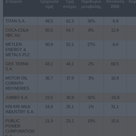
Εταιρεία
Τρέχουσα
Τιμή
Περιθώριο
Απόδοση
Κεφ
τιμή
στόχος
μεταβολής
2026
TITAN S.A.
49,5
62,3
26%
-5,8
COCA-COLA
50,5
54,7
8%
12,9
HBC AG
METLEN
40,9
52,1
27%
-6,6
ENERGY &
METALS PLC
GEK TERNA
43,1
44,1
2%
69,5
S.A.
MOTOR OIL
36,7
37,9
3%
16,9
CORINTH
REFINERIES
JUMBO S.A.
23,5
30,9
32%
-15,8
KRI-KRI MILK
24,9
25,1
1%
31,1
INDUSTRY S.A.
PUBLIC
21,0
23,1
10%
15,4
POWER
CORPORATION