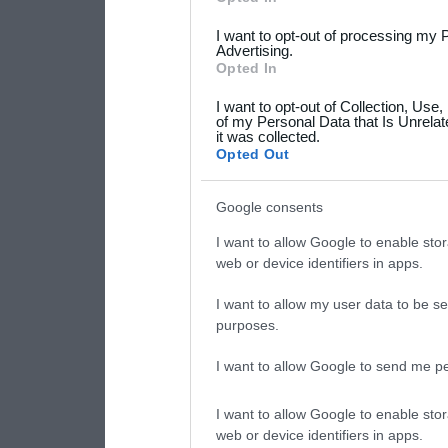
services and may gather an
I want to opt-out of processing my 
not limited to your visit o
Advertising.
Opted In
grant or deny consent to Go
I want to opt-out of Collection, Use
your data for below specif
of my Personal Data that Is Unrelat
it was collected.
consent section.
Opted Out
Google consents
I want to allow Google to enable stor
web or device identifiers in apps.
I want to allow my user data to be se
purposes.
I want to allow Google to send me pe
I want to allow Google to enable stor
web or device identifiers in apps.