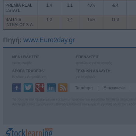
PREMIA REAL
1,4
2,1
48%
-6,4
ESTATE
BALLY’S
1,2
1,4
15%
11,3
INTRALOT S.A.
Πηγή:
www.Euro2day.gr
ΝΕΑ / ΕΙΔΗΣΕΙΣ
ΕΠΕΝΔΥΣΕΙΣ
για τις αγορές
Αναλύσεις για τις αγορές
ΑΡΘΡΑ TRADERS'
ΤΕΧΝΙΚΗ ΑΝΑΛΥΣΗ
Εξειδικευμένη ανάλυση
για τις αγορές
Ταυτότητα
Επικοινωνία
Το σύνολο του περιεχομένου και των υπηρεσιών του euro2day διατίθεται στους επ
Απαγορεύεται η χρήση και η επαναδημοσίευσή του χωρίς τη γραπτή άδεια του εκδότ