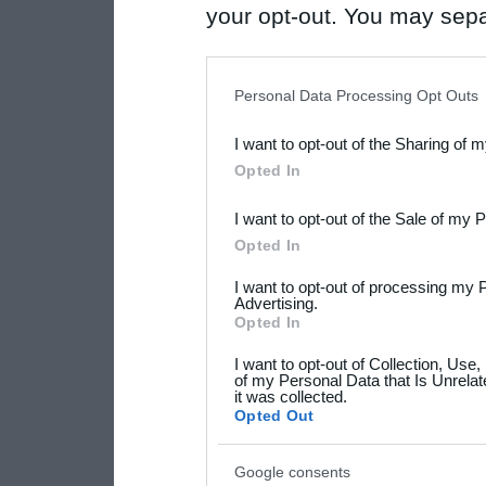
your opt-out. You may separ
disclosure of your personal
IAB’s list of downstream pa
Personal Data Processing Opt Outs
also be disclosed by us to 
I want to opt-out of the Sharing of 
Downstream Participants
th
Opted In
third parties.
I want to opt-out of the Sale of my 
Please note that this web
Opted In
services and may gather an
I want to opt-out of processing my 
not limited to your visit o
Advertising.
Opted In
grant or deny consent to Go
I want to opt-out of Collection, Use
your data for below specif
of my Personal Data that Is Unrelat
it was collected.
consent section.
Opted Out
Google consents