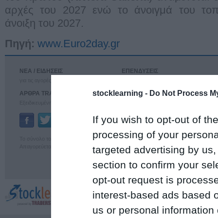
αρχές του 2027 ενώ το άνοιγμά του τοπο
άνοιξη του 2027.
Πηγή:
www.Euro2day.gr
ΝΕΑ / ΕΙΔΗΣΕΙΣ
ΕΠΕΝΔΥΣΕΙΣ
για τις αγορές
Αναλύσεις για τις αγορές
stocklearning -
Do Not Process My
ΑΡΘΡΑ TRADERS'
ΤΕΧΝΙΚΗ ΑΝΑΛΥΣΗ
Εξειδικευμένη ανάλυση
για τις αγορές
If you wish to opt-out of the
Ταυτότητα
Επικοινωνία
processing of your personal
Το σύνολο του περιεχομένου και των υπηρεσιών του euro2day διατίθεται στους επ
Απαγορεύεται η χρήση και η επαναδημοσίευσή του χωρίς τη γραπτή άδεια του εκδότ
targeted advertising by us
section to confirm your sel
opt-out request is proces
interest-based ads based o
us or personal information d