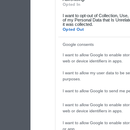
not limited to your visit o
Opted In
grant or deny consent to Go
I want to opt-out of Collection, Use
your data for below specif
of my Personal Data that Is Unrelat
it was collected.
consent section.
Opted Out
Google consents
I want to allow Google to enable stor
web or device identifiers in apps.
I want to allow my user data to be se
purposes.
I want to allow Google to send me pe
I want to allow Google to enable stor
web or device identifiers in apps.
I want to allow Google to enable stor
or app.