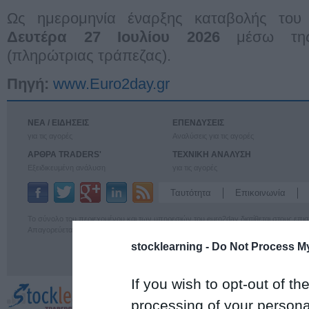
Ως ημερομηνία έναρξης καταβολής του 
Δευτέρα 27 Ιουλίου 2026
μέσω της 
(πληρώτριας τράπεζας).
Πηγή:
www.Euro2day.gr
ΝΕΑ / ΕΙΔΗΣΕΙΣ
ΕΠΕΝΔΥΣΕΙΣ
για τις αγορές
Αναλύσεις για τις αγορές
ΑΡΘΡΑ TRADERS'
ΤΕΧΝΙΚΗ ΑΝΑΛΥΣΗ
Εξειδικευμένη ανάλυση
για τις αγορές
Ταυτότητα
Επικοινωνία
Το σύνολο του περιεχομένου και των υπηρεσιών του euro2day διατίθεται στους επ
Απαγορεύεται η χρήση και η επαναδημοσίευσή του χωρίς τη γραπτή άδεια του εκδότ
stocklearning -
Do Not Process My
If you wish to opt-out of the
processing of your personal