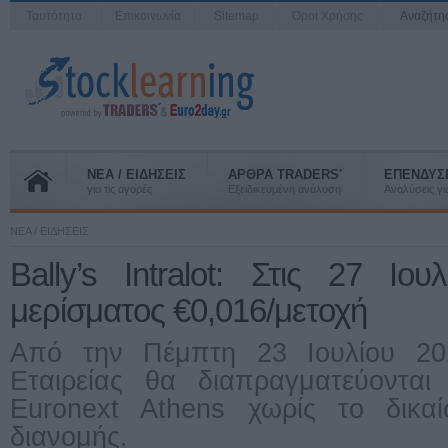
Ταυτότητα
Επικοινωνία
Sitemap
Όροι Χρήσης
Αναζήτ
ΝΕΑ / ΕΙΔΗΣΕΙΣ
ΑΡΘΡΑ TRADERS'
ΕΠΕΝΔΥΣ
για τις αγορές
Εξειδικευμένη ανάλυση
Αναλύσεις για
ΝΕΑ / ΕΙΔΗΣΕΙΣ
Bally’s Intralot: Στις 27 Ιο
μερίσματος €0,016/μετοχή
Από την Πέμπτη 23 Ιουλίου 20
Εταιρείας θα διαπραγματεύονται
Euronext Athens χωρίς το δικ
διανομής.