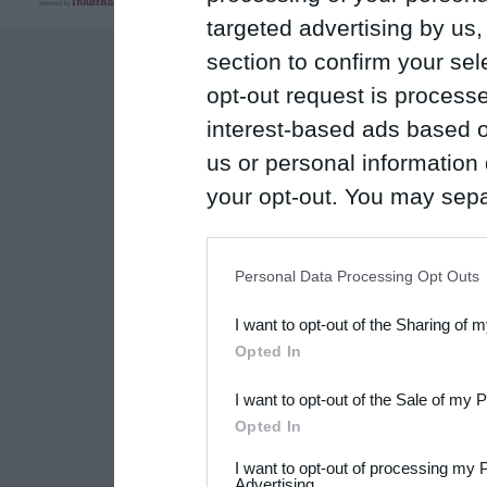
targeted advertising by us
section to confirm your sel
opt-out request is proces
interest-based ads based o
us or personal information d
your opt-out. You may separ
disclosure of your personal
IAB’s list of downstream pa
Personal Data Processing Opt Outs
also be disclosed by us to 
I want to opt-out of the Sharing of 
Downstream Participants
th
Opted In
third parties.
I want to opt-out of the Sale of my 
Please note that this web
Opted In
services and may gather an
I want to opt-out of processing my 
Advertising.