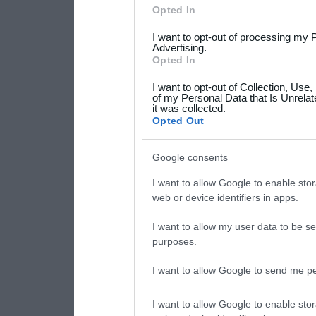
Please note that this web
Opted In
services and may gather an
I want to opt-out of processing my 
not limited to your visit o
Advertising.
Opted In
grant or deny consent to Go
I want to opt-out of Collection, Use
your data for below specif
of my Personal Data that Is Unrelat
it was collected.
consent section.
Opted Out
Google consents
I want to allow Google to enable stor
web or device identifiers in apps.
I want to allow my user data to be se
purposes.
I want to allow Google to send me pe
I want to allow Google to enable stor