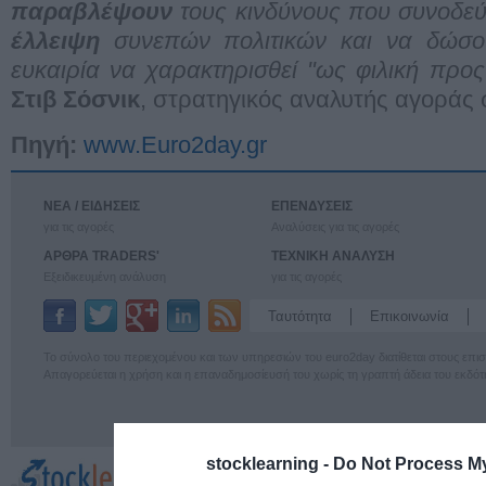
παραβλέψουν
τους κινδύνους που συνοδεύο
έλλειψη
συνεπών πολιτικών και να δώσο
ευκαιρία να χαρακτηρισθεί "ως φιλική προ
Στιβ Σόσνικ
, στρατηγικός αναλυτής αγοράς σ
Πηγή:
www.Euro2day.gr
ΝΕΑ / ΕΙΔΗΣΕΙΣ
ΕΠΕΝΔΥΣΕΙΣ
για τις αγορές
Αναλύσεις για τις αγορές
ΑΡΘΡΑ TRADERS'
ΤΕΧΝΙΚΗ ΑΝΑΛΥΣΗ
Εξειδικευμένη ανάλυση
για τις αγορές
Ταυτότητα
Επικοινωνία
Το σύνολο του περιεχομένου και των υπηρεσιών του euro2day διατίθεται στους επ
Απαγορεύεται η χρήση και η επαναδημοσίευσή του χωρίς τη γραπτή άδεια του εκδότ
stocklearning -
Do Not Process My