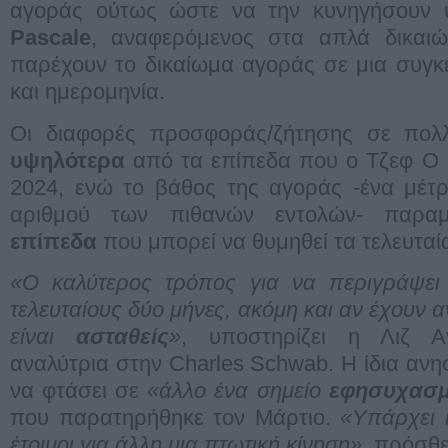
αγοράς ούτως ώστε να την κυνηγήσουν 
Pascale
, αναφερόμενος στα απλά δικα
παρέχουν το δικαίωμα αγοράς σε μια συγκε
και ημερομηνία.
Οι διαφορές προσφοράς/ζήτησης σε πολλ
υψηλότερα
από τα επίπεδα που ο Τζεφ Ο Κ
2024, ενώ το βάθος της αγοράς -ένα μέτρ
αριθμού των πιθανών εντολών- παρα
επίπεδα
που μπορεί να θυμηθεί τα τελευταί
«Ο καλύτερος τρόπος για να περιγράψει 
τελευταίους δύο μήνες, ακόμη και αν έχουν αν
είναι
ασταθείς
»
, υποστηρίζει η Λιζ Α
αναλύτρια στην Charles Schwab. Η ίδια ανη
να φτάσει σε
«άλλο ένα σημείο
εφησυχασ
που παρατηρήθηκε τον Μάρτιο.
«Υπάρχει 
έτοιμοι για άλλη μια πτωτική κίνηση»
, πρόσθε