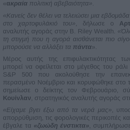
«
α
κραία
πολιτική αβεβαιότητα»
.
«Κανείς δεν θέλει να τελειώσει μια εβδομάδ
στο χαρτοφυλάκιό του»
, δήλωσε ο
Αρ
αναλυτής αγοράς στην B. Riley Wealth.
«Όλο
τη στιγμή που η αγορά αισθάνεται πιο σίγ
μπορούσε να αλλάξει τα
πάντα
».
Μέρος αυτής της επιφυλακτικότητας τω
μπορεί να οφείλεται στο μέγεθος του ράλι
S&P 500 που ακολούθησε την επανε
περασμένο Νοέμβριο και κορυφώθηκε στο τ
σημείωσε ο δείκτης τον Φεβρουάριο, 
Κουίνλαν
, στρατηγικός αναλυτής αγοράς στ
«Είχαμε βγει έξω από τα νερά μας»
, υπο
απορρύθμιση, τις φορολογικές περικοπές και
έβγαλε τα
«ζωώδη ένστικτα»
, συμπλήρωσε