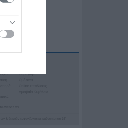
Α
ιακά Μαθήματα
νάρια
Παράγωγα
άλυση
Ομόλογα
ασπορά
Online επενδύσεις
Αμοιβαία Κεφάλαια
αιρικά
ατα-webcasts
οχών & δεικτών εμφανίζονται με καθυστέρηση 15’