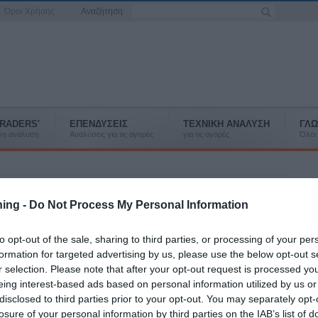
Όροι Χρήσης
Αναζήτηση
RADERS'
ΕΠΕΝΔΥΣΕΙΣ
ΤΕΧΝΙΚΗ ΑΝΑΛΥΣΗ
ΓΛΩ
ένη ανάλυση
Αναλύσεις για τις αγορές
για τις αγορές
Όλοι 
ράσινο φως στην τροποποίηση του
ning -
Do Not Process My Personal Information
 του ΧΑ
to opt-out of the sale, sharing to third parties, or processing of your per
οράς αποφάσισε την χορήγηση άδειας για επενδυτικές
formation for targeted advertising by us, please use the below opt-out s
ent.
r selection. Please note that after your opt-out request is processed y
eing interest-based ads based on personal information utilized by us or
ητικό Συμβούλιο της Επιτροπής Κεφαλαιαγοράς κατά την
disclosed to third parties prior to your opt-out. You may separately opt-
2025 συνεδρίασή του αποφάσισε:
losure of your personal information by third parties on the IAB’s list of