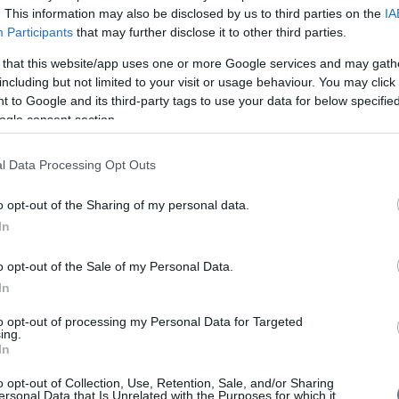
. This information may also be disclosed by us to third parties on the
IA
ηση άδειας λειτουργίας στην υφιστάμενη εταιρεία με την επωνυμία
Y ASSET MANAGEMENT Α.Ε.»
ώστε να παρέχει
Participants
that may further disclose it to other third parties.
A
ενδυτικές υπηρεσίες και δραστηριότητες της λήψης και διαβίβασης
 that this website/app uses one or more Google services and may gath
χετικών με ένα ή περισσότερα χρηματοπιστωτικά μέσα και των
including but not limited to your visit or usage behaviour. You may click 
ών συμβουλών και
 to Google and its third-party tags to use your data for below specifi
αρεπόμενη υπηρεσία της παροχής συμβουλών σε επιχειρήσεις σχετικά
ogle consent section.
ρθρωση του κεφαλαίου τους, την κλαδική στρατηγική και συναφή
θώς και παροχή συμβουλών και υπηρεσιών σχετικά με συγχωνεύσεις
ές επιχειρήσεων επί των χρηματοπιστωτικών μέσων 1-4 του τμήματος
V
l Data Processing Opt Outs
υργίας του Χρηματιστηρίου Αθηνών.
Ο νέος Κανονισμός θα
o opt-out of the Sharing of my personal data.
τιστηρίου Αθηνών www.athexgroup.gr.
In
o opt-out of the Sale of my Personal Data.
In
to opt-out of processing my Personal Data for Targeted
ing.
In
o opt-out of Collection, Use, Retention, Sale, and/or Sharing
ersonal Data that Is Unrelated with the Purposes for which it