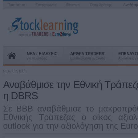
Ταυτότητα
Επικοινωνία
Sitemap
Όροι Χρήσης
Αναζήτ
ΝΕΑ / ΕΙΔΗΣΕΙΣ
ΑΡΘΡΑ TRADERS'
ΕΠΕΝΔΥΣ
για τις αγορές
Εξειδικευμένη ανάλυση
Αναλύσεις για
ΝΕΑ / ΕΙΔΗΣΕΙΣ
Αναβάθμισε την Εθνική Τράπεζ
η DBRS
Σε ΒΒΒ αναβάθμισε το μακροπρόθ
Εθνικής Τράπεζας ο οίκος αξιολ
outlook για την αξιολόγηση της Eur