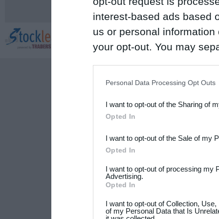
opt-out request is proces
interest-based ads based o
us or personal information d
your opt-out. You may separ
disclosure of your personal
IAB’s list of downstream pa
Personal Data Processing Opt Outs
also be disclosed by us to 
I want to opt-out of the Sharing of 
Downstream Participants
th
Opted In
third parties.
I want to opt-out of the Sale of my 
Please note that this web
Opted In
services and may gather an
I want to opt-out of processing my 
not limited to your visit o
Advertising.
Opted In
grant or deny consent to Go
I want to opt-out of Collection, Use
your data for below specif
of my Personal Data that Is Unrelat
it was collected.