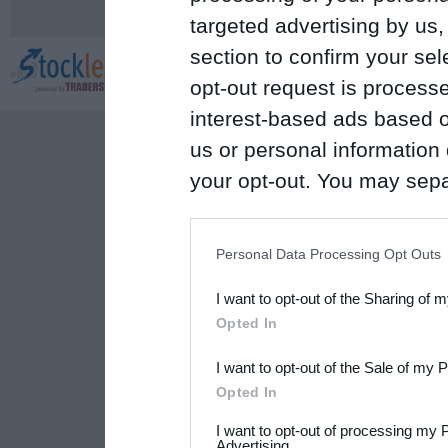
targeted advertising by us
section to confirm your sel
opt-out request is proces
interest-based ads based o
us or personal information d
your opt-out. You may separ
disclosure of your personal
IAB’s list of downstream pa
Personal Data Processing Opt Outs
also be disclosed by us to 
I want to opt-out of the Sharing of 
Downstream Participants
th
Opted In
third parties.
I want to opt-out of the Sale of my 
Please note that this web
Opted In
services and may gather an
I want to opt-out of processing my 
Advertising.