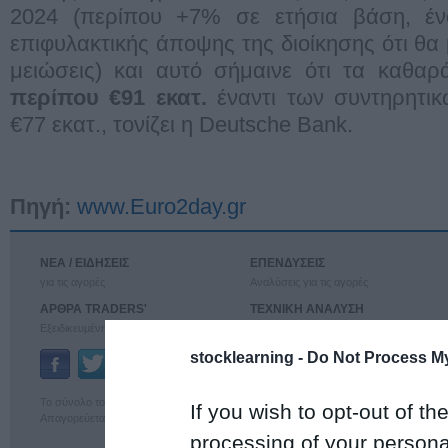
2024 (περίπου +7% σε ετήσια βάση, έν
επιφυλακτικής άποψης της διοίκησης ότι θα
μειώσεις) και αυτό σήμαινε ότι τα καθα
περίπου €91 εκατ.
έναντι των συντηρητι
€77 εκατ., τονίζει η Deutsche Bank.
Πηγή:
www.Euro2day.gr
ΝΕΑ / ΕΙΔΗΣΕΙΣ
ΕΠΕΝΔΥΣΕΙΣ
για τις αγορές
Αναλύσεις για τις αγορές
ΑΡΘΡΑ TRADERS'
ΤΕΧΝΙΚΗ ΑΝΑΛΥΣΗ
Εξειδικευμένη ανάλυση
για τις αγορές
stocklearning -
Do Not Process My
Ταυτότητα
Επικοινωνία
Το σύνολο του περιεχομένου και των υπηρεσιών του euro2day διατίθεται στους επ
If you wish to opt-out of the
Απαγορεύεται η χρήση και η επαναδημοσίευσή του χωρίς τη γραπτή άδεια του εκδότ
processing of your personal