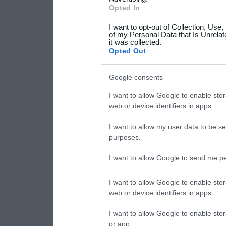
not limited to your visit o
Opted In
grant or deny consent to Go
I want to opt-out of Collection, Use
your data for below specif
of my Personal Data that Is Unrelat
it was collected.
consent section.
Opted Out
Google consents
I want to allow Google to enable stor
web or device identifiers in apps.
I want to allow my user data to be se
purposes.
I want to allow Google to send me pe
I want to allow Google to enable stor
web or device identifiers in apps.
I want to allow Google to enable stor
or app.