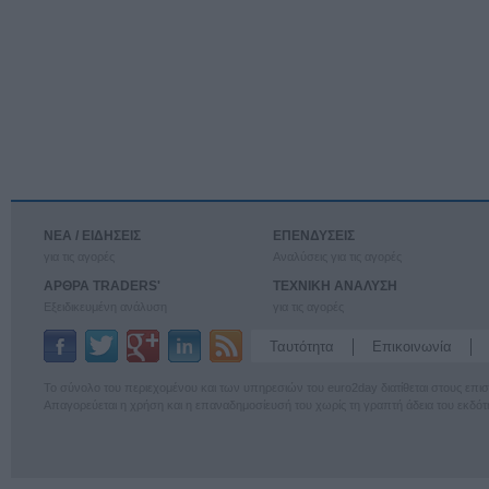
ΝΕΑ / ΕΙΔΗΣΕΙΣ
ΕΠΕΝΔΥΣΕΙΣ
για τις αγορές
Αναλύσεις για τις αγορές
ΑΡΘΡΑ TRADERS'
ΤΕΧΝΙΚΗ ΑΝΑΛΥΣΗ
Εξειδικευμένη ανάλυση
για τις αγορές
Ταυτότητα
Επικοινωνία
Το σύνολο του περιεχομένου και των υπηρεσιών του euro2day διατίθεται στους επ
Απαγορεύεται η χρήση και η επαναδημοσίευσή του χωρίς τη γραπτή άδεια του εκδότ