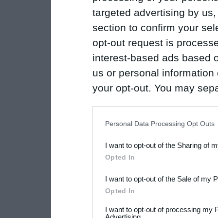
targeted advertising by us
section to confirm your sel
opt-out request is proces
interest-based ads based o
us or personal information d
your opt-out. You may separ
disclosure of your personal
IAB’s list of downstream pa
Personal Data Processing Opt Outs
also be disclosed by us to 
I want to opt-out of the Sharing of 
Downstream Participants
th
Opted In
third parties.
I want to opt-out of the Sale of my 
Please note that this web
Opted In
services and may gather an
I want to opt-out of processing my 
Advertising.