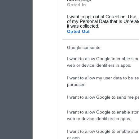
not limited to your visit o
Opted In
grant or deny consent to Go
I want to opt-out of Collection, Use
your data for below specif
of my Personal Data that Is Unrelat
it was collected.
consent section.
Opted Out
Google consents
I want to allow Google to enable stor
web or device identifiers in apps.
I want to allow my user data to be se
purposes.
I want to allow Google to send me pe
I want to allow Google to enable stor
web or device identifiers in apps.
I want to allow Google to enable stor
or app.