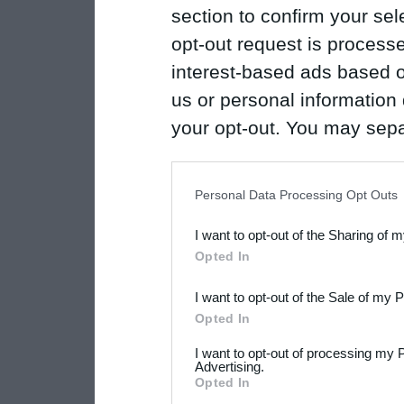
section to confirm your sel
opt-out request is proces
interest-based ads based o
us or personal information d
your opt-out. You may separ
disclosure of your personal
IAB’s list of downstream pa
Personal Data Processing Opt Outs
also be disclosed by us to 
I want to opt-out of the Sharing of 
Downstream Participants
th
Opted In
third parties.
I want to opt-out of the Sale of my 
Please note that this web
Opted In
services and may gather an
I want to opt-out of processing my 
not limited to your visit o
Advertising.
Opted In
grant or deny consent to Go