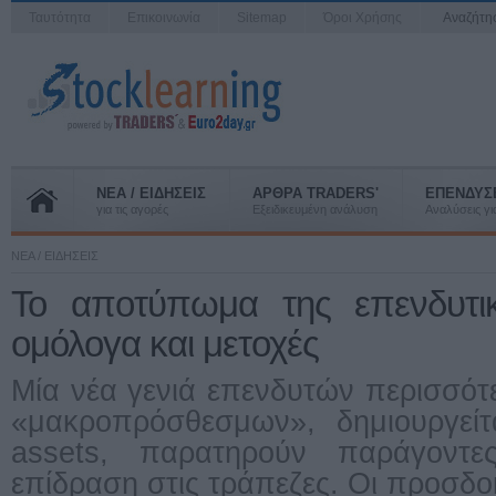
Ταυτότητα
Επικοινωνία
Sitemap
Όροι Χρήσης
Αναζήτ
ΝΕΑ / ΕΙΔΗΣΕΙΣ
ΑΡΘΡΑ TRADERS'
ΕΠΕΝΔΥΣ
για τις αγορές
Εξειδικευμένη ανάλυση
Αναλύσεις για
ΝΕΑ / ΕΙΔΗΣΕΙΣ
Το αποτύπωμα της επενδυτι
ομόλογα και μετοχές
Μία νέα γενιά επενδυτών περισσότ
«μακροπρόσθεσμων», δημιουργείτ
assets, παρατηρούν παράγοντ
επίδραση στις τράπεζες. Οι προσδοκ