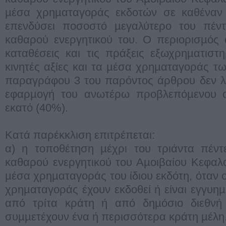
µέσα χρηµαταγοράς εκδοτών σε καθέναν 
επενδύσει ποσοστό µεγαλύτερο του πέντ
καθαρού ενεργητικού του. Ο περιορισµός α
καταθέσεις και τις πράξεις εξωχρηµατισ
κινητές αξίες και τα µέσα χρηµαταγοράς των
παραγράφου 3 του παρόντος άρθρου δεν λ
εφαρµογή του ανωτέρω προβλεπόµενου ο
εκατό (40%).
Κατά παρέκκλιση επιτρέπεται:
α) η τοποθέτηση µέχρι του τριάντα πέντ
καθαρού ενεργητικού του Αµοιβαίου Κεφαλαί
µέσα χρηµαταγοράς του ίδιου εκδότη, όταν οι
χρηµαταγοράς έχουν εκδοθεί ή είναι εγγυη
από τρίτα κράτη ή από δηµόσιο διεθνή
συµµετέχουν ένα ή περισσότερα κράτη µέλη