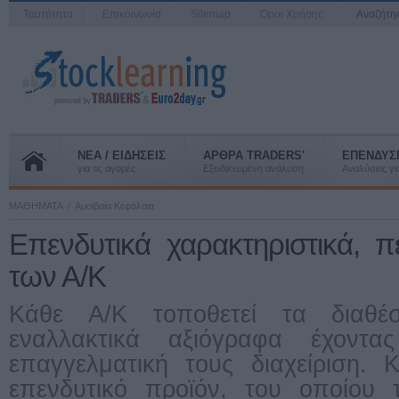
Ταυτότητα
Επικοινωνία
Sitemap
Όροι Χρήσης
Αναζήτ
ΝΕΑ / ΕΙΔΗΣΕΙΣ
ΑΡΘΡΑ TRADERS'
ΕΠΕΝΔΥΣ
για τις αγορές
Εξειδικευμένη ανάλυση
Αναλύσεις για
ΜΑΘΗΜΑΤΑ
Αμοιβαία Κεφάλαια
Επενδυτικά χαρακτηριστικά, π
των Α/Κ
Κάθε Α/Κ τοποθετεί τα διαθέ
εναλλακτικά αξιόγραφα έχοντ
επαγγελματική τους διαχείριση. 
επενδυτικό προϊόν, του οποίου 