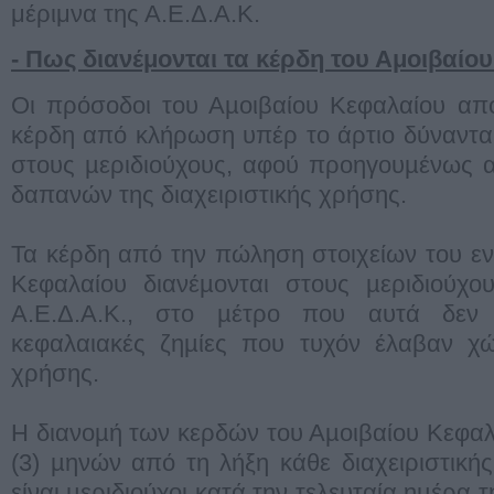
μέριμνα της Α.Ε.Δ.Α.Κ.
- Πως διανέμονται τα κέρδη του Αμοιβαίο
Οι πρόσοδοι του Αµοιβαίου Κεφαλαίου από
κέρδη από κλήρωση υπέρ το άρτιο δύνανται
στους µεριδιούχους, αφού προηγουµένως α
δαπανών της διαχειριστικής χρήσης.
Τα κέρδη από την πώληση στοιχείων του εν
Κεφαλαίου διανέµονται στους µεριδιούχο
Α.Ε.Δ.Α.Κ., στο µέτρο που αυτά δεν 
κεφαλαιακές ζηµίες που τυχόν έλαβαν χώ
χρήσης.
Η διανοµή των κερδών του Αµοιβαίου Κεφαλα
(3) µηνών από τη λήξη κάθε διαχειριστική
είναι µεριδιούχοι κατά την τελευταία ηµέρα 