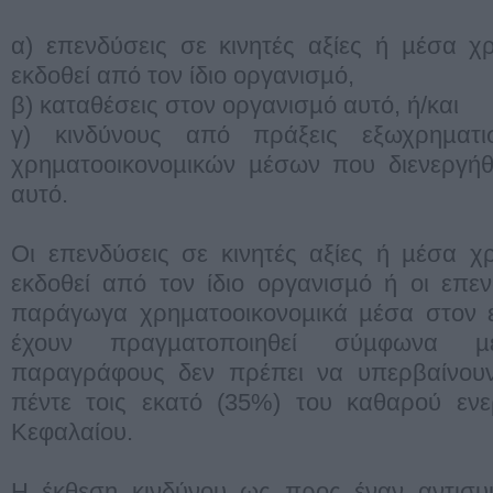
α) επενδύσεις σε κινητές αξίες ή µέσα 
εκδοθεί από τον ίδιο οργανισµό,
β) καταθέσεις στον οργανισµό αυτό, ή/και
γ) κινδύνους από πράξεις εξωχρηµατ
χρηµατοοικονοµικών µέσων που διενεργήθ
αυτό.
Οι επενδύσεις σε κινητές αξίες ή µέσα 
εκδοθεί από τον ίδιο οργανισµό ή οι επε
παράγωγα χρηµατοοικονοµικά µέσα στον 
έχουν πραγµατοποιηθεί σύµφωνα µ
παραγράφους δεν πρέπει να υπερβαίνουν 
πέντε τοις εκατό (35%) του καθαρού ενε
Κεφαλαίου.
Η έκθεση κινδύνου ως προς έναν αντισυ