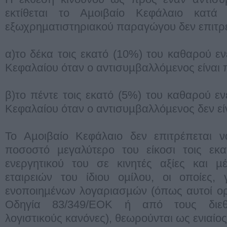
εκτίθεται το Αµοιβαίο Κεφάλαιο κατά 
εξωχρηµατιστηριακού παραγώγου δεν επιτρέ
α)το δέκα τοις εκατό (10%) του καθαρού εν
Κεφαλαίου όταν ο αντισυµβαλλόµενος είναι π
β)το πέντε τοις εκατό (5%) του καθαρού εν
Κεφαλαίου όταν ο αντισυµβαλλόµενος δεν είν
Το Αµοιβαίο Κεφάλαιο δεν επιτρέπεται να
ποσοστό µεγαλύτερο του είκοσι τοις εκ
ενεργητικού του σε κινητές αξίες και 
εταιρειών του ίδιου οµίλου, οι οποίες,
ενοποιηµένων λογαριασµών (όπως αυτοί ορ
Οδηγία 83/349/ΕΟΚ ή από τους διεθ
λογιστικούς κανόνες), θεωρούνται ως ενιαίο