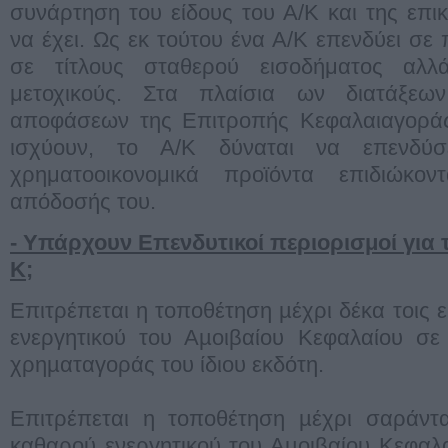
συνάρτηση του είδους του Α/Κ και της επι
να έχει. Ως εκ τούτου ένα Α/Κ επενδύει σε
σε τίτλους σταθερού εισοδήματος αλλά
μετοχικούς. Στα πλαίσια ων διατάξε
αποφάσεων της Επιτροπής Κεφαλαιαγοράς
ισχύουν, το Α/Κ δύναται να επενδύ
χρηματοοικονομικά προϊόντα επιδιώκο
απόδοσής του.
- Υπάρχουν Επενδυτικοί περιορισμοί για τ
Κ;
Επιτρέπεται η τοποθέτηση µέχρι δέκα τοις 
ενεργητικού του Αµοιβαίου Κεφαλαίου σε 
χρηµαταγοράς του ίδιου εκδότη.
Επιτρέπεται η τοποθέτηση µέχρι σαράντα
καθαρού ενεργητικού του Αµοιβαίου Κεφαλαί