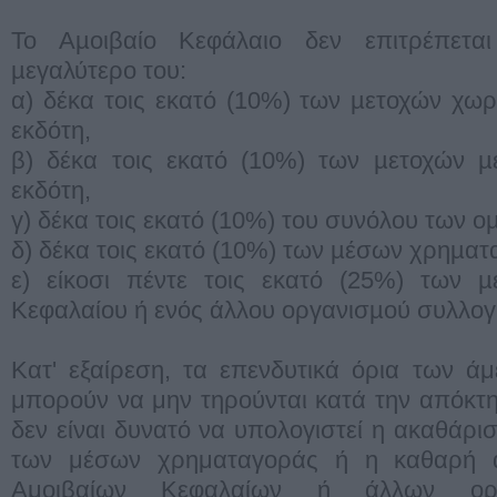
Το Αµοιβαίο Κεφάλαιο δεν επιτρέπετ
µεγαλύτερο του:
α) δέκα τοις εκατό (10%) των µετοχών χω
εκδότη,
β) δέκα τοις εκατό (10%) των µετοχών µ
εκδότη,
γ) δέκα τοις εκατό (10%) του συνόλου των ο
δ) δέκα τοις εκατό (10%) των µέσων χρηµατ
ε) είκοσι πέντε τοις εκατό (25%) των µ
Κεφαλαίου ή ενός άλλου οργανισµού συλλο
Κατ' εξαίρεση, τα επενδυτικά όρια των ά
μπορούν να μην τηρούνται κατά την απόκτησ
δεν είναι δυνατό να υπολογιστεί η ακαθάρι
των μέσων χρηματαγοράς ή η καθαρή α
Αμοιβαίων Κεφαλαίων ή άλλων οργ