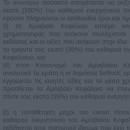
Το ανωτέρω ποσοστό επιτρέπεται να αυξηθ
εκατό (100%) του καθαρού ενεργητικού το
εφόσον πληρούνται οι ακόλουθοι όροι και π
(ί) το Αµοιβαίο Κεφάλαιο κατέχει κι
χρηµαταγοράς που ανήκουν τουλάχιστον σ
εκδόσεις και οι αξίες που ανήκουν στην ίδι
το τριάντα τοις εκατό (30%) του καθαρού ε
Κεφαλαίου, και
(ίί) στον Κανονισµό του Αµοιβαίου Κε
αναλυτικά τα κράτη ή οι δηµόσιοι διεθνείς ο
εγγυώνται τις κινητές αξίες και τα µέσα χ
προτίθεται το Αµοιβαίο Κεφάλαιο να επε
πέντε τοις εκατό (35%) του καθαρού ενεργητ
β) η τοποθέτηση µέχρι του είκοσι πέντε
καθαρού ενεργητικού του Αµοιβαίου Κεφα
εκδίδονται από πιστωτικό ίδρυµα που έχει 