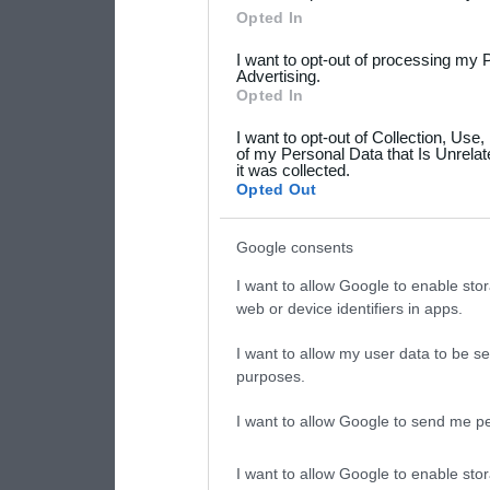
Please note that this web
Opted In
services and may gather an
I want to opt-out of processing my 
not limited to your visit o
Advertising.
Opted In
grant or deny consent to Go
I want to opt-out of Collection, Use
your data for below specif
of my Personal Data that Is Unrelat
it was collected.
consent section.
Opted Out
Google consents
I want to allow Google to enable stor
web or device identifiers in apps.
I want to allow my user data to be se
purposes.
I want to allow Google to send me pe
I want to allow Google to enable stor