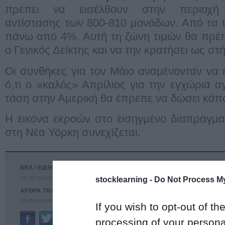
πρέπει να εισέλθουν στην περιοχή
αντίστασης των 800-810 μονάδων. Από τα 
πάνω από 4%. Αυτή τη ζώνη τιμών θα πρέπ
ο Γενικός Δείκτης και να την κρατήσει ως στή
Οι συνθήκες για τον Μάιο αναμένονταν να ε
ό,τι ο «καλός» Απρίλιος για την εγχώρια 
τάση στην Αμερική θα έπρεπε να δώσει κάπο
Η εικόνα εκροών στο εισηγμένο διαπραγμ
στη Νέα Υόρκη συνεχίζεται.
ΝΕΑ / ΕΙΔΗΣΕΙΣ
ΕΠΕΝΔΥΣΕΙΣ
για τις αγορές
Αναλύσεις για τις αγορές
stocklearning -
Do Not Process My
ΑΡΘΡΑ TRADERS'
ΤΕΧΝΙΚΗ ΑΝΑΛΥΣΗ
Εξειδικευμένη ανάλυση
για τις αγορές
If you wish to opt-out of the
Ταυτότητα
Επικοινωνία
processing of your personal