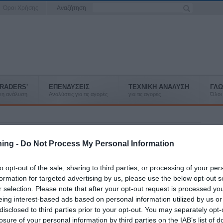
Όροι Χρήσης
Αναζήτηση
RADERS'
ΕΠΕΝΔΥΣΕΙΣ
ΤΕΧΝΙΚΗ ΑΝΑΛΥΣΗ
ΓΛΩ
ένη ανάλυση
Αναλύσεις για τις αγορές
για τις αγορές
Όλοι 
 DAX
ning -
Do Not Process My Personal Information
είκτη η έντονη μεταβλητότητα.
to opt-out of the sale, sharing to third parties, or processing of your per
formation for targeted advertising by us, please use the below opt-out s
α νέο χαμηλό σε ενδοημερήσιο γράφημα, πριν γυρίσει σε μια πολύ
r selection. Please note that after your opt-out request is processed y
eing interest-based ads based on personal information utilized by us or
με το απότομο γύρισμά του δημιουργεί εκ νέου ένα εύρος τιμών το
disclosed to third parties prior to your opt-out. You may separately opt-
losure of your personal information by third parties on the IAB’s list of