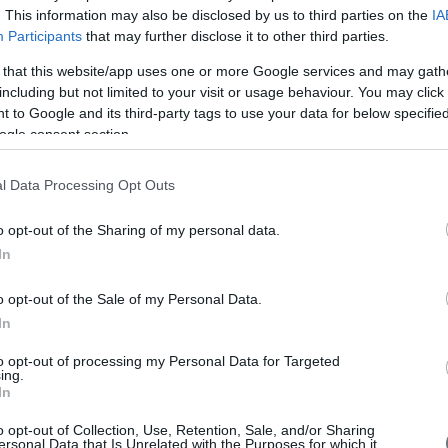
νει πέραν των 10.713 μονάδων, ή δεν πέφτει κάτω απο τις 10.184
. This information may also be disclosed by us to third parties on the
IA
ριάσεις με μεγάλη μεταβλητότητα και πλάγιες κινήσεις.
Participants
that may further disclose it to other third parties.
A
ν ζώνη των πολύ δυνατών αντιστάσεων που βρίσκονται στις 10.600
 that this website/app uses one or more Google services and may gath
γραμμα την ίδια πληροφορία όπου την προηγούμενη εβδομάδα
να τσεκάρει την κόκκινη άνω ζώνη.
including but not limited to your visit or usage behaviour. You may click 
 to Google and its third-party tags to use your data for below specifi
το σύστημα που παρακολουθούμε στο τελευταίο διάγραμμα συνεχίζει
ogle consent section.
χουν σημάδια αλλαγής προς το παρόν.
V
l Data Processing Opt Outs
o opt-out of the Sharing of my personal data.
In
o opt-out of the Sale of my Personal Data.
In
to opt-out of processing my Personal Data for Targeted
ing.
In
o opt-out of Collection, Use, Retention, Sale, and/or Sharing
ersonal Data that Is Unrelated with the Purposes for which it