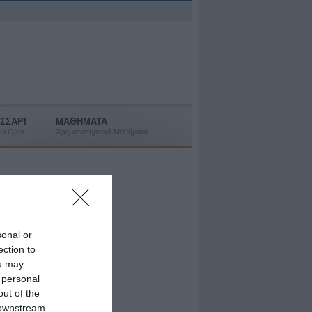
ΣΣΑΡΙ
ΜΑΘΗΜΑΤΑ
οι Όροι
Χρηματιστηριακά Μαθήματα
sonal or
ection to
ou may
 personal
out of the
 downstream