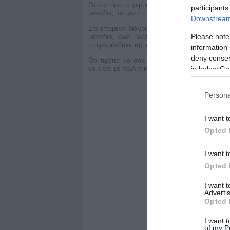
Οπότε όσο ο γερμανικός δείκτης δεν ανεβαί
participants
μονάδες, το μόνο που θα έχουμε θα είναι συνεδ
Downstream 
Στο επόμενο διάγραμμα μπορούμε να δούμε τη
Please note
μονάδες ενώ βλέπουμε και στο άλλο διά
υπεραμύνθηκε της πράσινης ζώνης και έφτασε 
information 
deny consent
Θα πρέπει να σας υπενθυμίσουμε, όμως, οτι 
in below Go
να είναι με πωλητικές διαθέσεις και δεν υπάρ
Persona
I want t
Opted 
I want t
Opted 
I want 
Advertis
Opted 
I want t
of my P