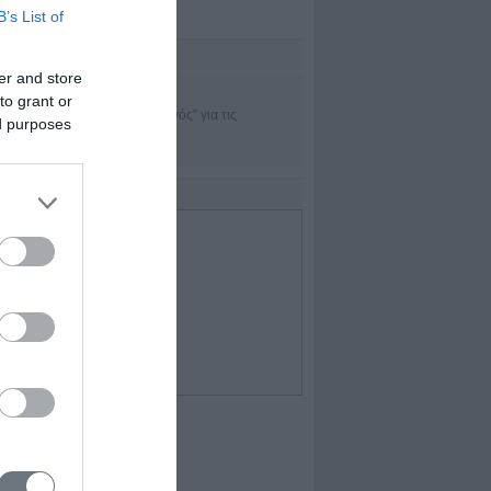
B’s List of
sset Μanagement
er and store
TRADEofficer
to grant or
Η εφαρμογή “πλοηγός” για τις
ed purposes
χρηματαγορές
IDEO
Επιλεγμένο Video