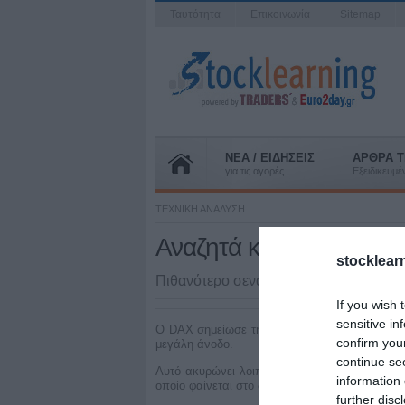
Ταυτότητα
Επικοινωνία
Sitemap
ΝΕΑ / ΕΙΔΗΣΕΙΣ
ΑΡΘΡΑ T
για τις αγορές
Εξειδικευμ
ΤΕΧΝΙΚΗ ΑΝΑΛΥΣΗ
Αναζητά κατεύθυνση ο
stocklear
Πιθανότερο σενάριο για το γερμανικό δ
If you wish 
sensitive in
Ο DAX σημείωσε την περασμένη Παρασκευή έν
confirm you
μεγάλη άνοδο.
continue se
Αυτό ακυρώνει λοιπόν το σήμα πωλήσεων και 
information 
οποίο φαίνεται στο διάγραμμα.
further disc