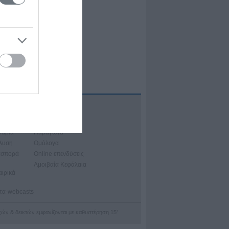
Α
ιακά Μαθήματα
νάρια
Παράγωγα
άλυση
Ομόλογα
ασπορά
Online επενδύσεις
Αμοιβαία Κεφάλαια
αιρικά
ατα-webcasts
οχών & δεικτών εμφανίζονται με καθυστέρηση 15’