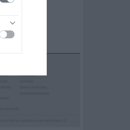
Α
ιακά Μαθήματα
νάρια
Παράγωγα
άλυση
Ομόλογα
ασπορά
Online επενδύσεις
Αμοιβαία Κεφάλαια
αιρικά
ατα-webcasts
οχών & δεικτών εμφανίζονται με καθυστέρηση 15’