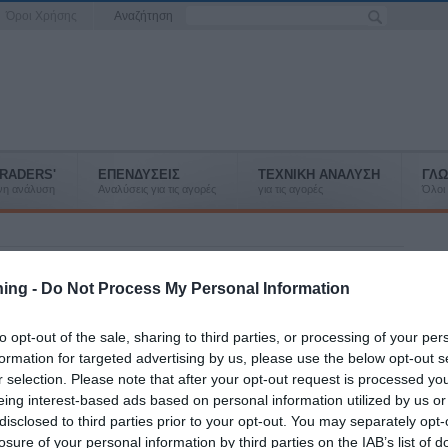
Όροι Χρήσης
Αναζήτηση
RADERS'
ΕΠΕΝΔΥΣΕΙΣ
ΤΕΧΝΙΚΗ ΑΝΑΛΥΣΗ
ΓΛΩ
ένη ανάλυση
Αναλύσεις για τις αγορές
για τις αγορές
Όλοι 
ning -
Do Not Process My Personal Information
α την πορεία της οικονομίας των Η.Π.Α. έδωσαν το άλλοθι
ισματική πολιτική για μερικούς μήνες ακόμη.
to opt-out of the sale, sharing to third parties, or processing of your per
formation for targeted advertising by us, please use the below opt-out s
r selection. Please note that after your opt-out request is processed y
eing interest-based ads based on personal information utilized by us or
ηκε έναντι των υπολοίπων νομισμάτων, με τον Δείκτη Δολαρίου να
disclosed to third parties prior to your opt-out. You may separately opt-
ηματισμό καθοδικής αντιστροφής, Διπλή Κορυφή, στο εβδομαδιαίο
losure of your personal information by third parties on the IAB’s list of