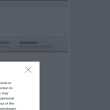
ΣΣΑΡΙ
ΜΑΘΗΜΑΤΑ
οι Όροι
Χρηματιστηριακά Μαθήματα
sonal or
ection to
ou may
 personal
out of the
 downstream