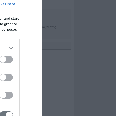
B’s List of
sset Μanagement
er and store
TRADEofficer
to grant or
Η εφαρμογή “πλοηγός” για τις
ed purposes
χρηματαγορές
IDEO
Επιλεγμένο Video