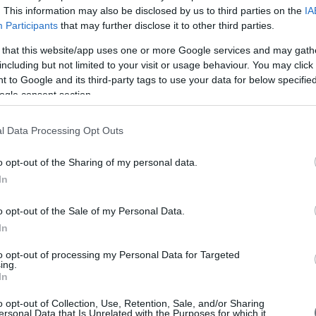
. This information may also be disclosed by us to third parties on the
IA
Participants
that may further disclose it to other third parties.
ε ότι η μεσοπρόθεσμη τάση του EURUSDείναι ανοδική και η
A
μένει μειωμένη.
 that this website/app uses one or more Google services and may gath
.1034, επόμενος στόχος είναι το 1.1449.
including but not limited to your visit or usage behaviour. You may click 
 to Google and its third-party tags to use your data for below specifi
ν θα διατηρήσει τα επίπεδα πέριξ του 1.1000, μιας και όπως έχουμε
 σπανίως παραδίδονται αμαχητί.
ogle consent section.
V
l Data Processing Opt Outs
o opt-out of the Sharing of my personal data.
In
o opt-out of the Sale of my Personal Data.
In
to opt-out of processing my Personal Data for Targeted
ing.
In
o opt-out of Collection, Use, Retention, Sale, and/or Sharing
ersonal Data that Is Unrelated with the Purposes for which it