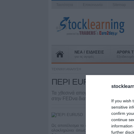
Ταυτότητα
Επικοινωνία
Sitemap
ΝΕΑ / ΕΙΔΗΣΕΙΣ
ΑΡΘΡΑ T
για τις αγορές
Εξειδικευμ
ΤΕΧΝΙΚΗ ΑΝΑΛΥΣΗ
ΠΕΡΙ EURUSD
stocklear
Τα χθεσινά απογοητευτικά στοιχεία γι
στην FEDνα διατηρήσει την χαλαρή νομ
If you wish 
sensitive in
confirm you
continue se
Ως αποτέλεσμα το δολάριο Η.Π.Α. αποδυναμώθ
information 
ολοκληρώνει όπως όλα δείχνουν και τον σχ
further disc