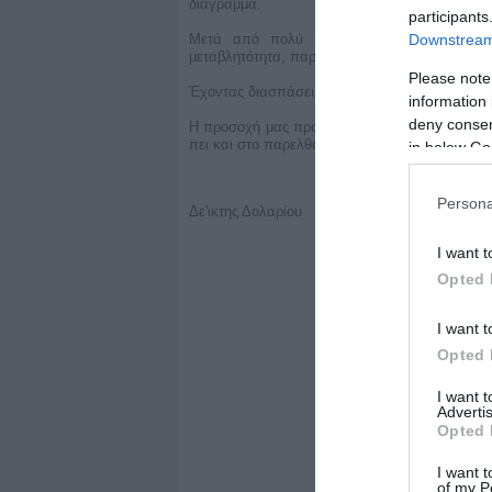
διάγραμμα.
participants
Downstream 
Μετά από πολύ καιρό μπορούμε να πούμ
μεταβλητότητα, παρά την χθεσινή κίνηση, παρα
Please note
Έχοντας διασπάσει την ισχυρή αντίσταση του 1
information 
deny consent
Η προσοχή μας προς το παρόν στρέφεται στο α
πει και στο παρελθόν, κρίσιμα σημεία καμπής
in below Go
Persona
Δε'ικτης Δολαρίου
I want t
Opted 
I want t
Opted 
I want 
Advertis
Opted 
I want t
of my P